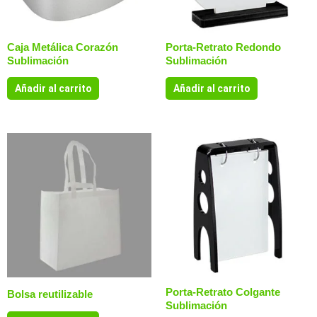
Caja Metálica Corazón
Porta-Retrato Redondo
Sublimación
Sublimación
Añadir al carrito
Añadir al carrito
Porta-Retrato Colgante
Bolsa reutilizable
Sublimación