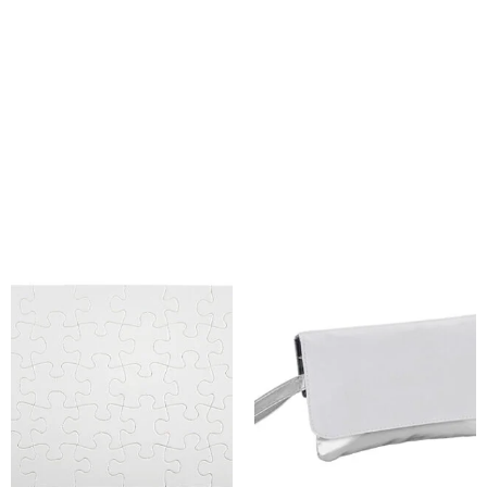
quemar el producto o dejarlo deslavado.
Tamaño:18.8 x 35.7 x 0.4 cm.Colores:Blanco (01).Sugerencia
de Impresión:Sublimación.Presentación:Caja de cartón
blanco.Material:Vidrio texturado.
Productos relacionados