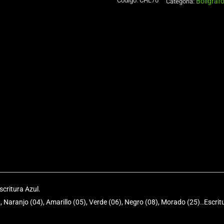
Código:
CHL70
Bolígraf
Aluminio
Categoría:
750cc
cantidad
critura Azul.
, Naranjo (04), Amarillo (05), Verde (06), Negro (08), Morado (25)..Escrit