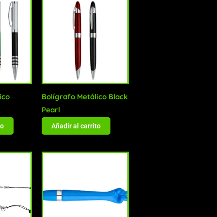
ico
Bolígrafo Metálico Black
Pearl
to
Añadir al carrito