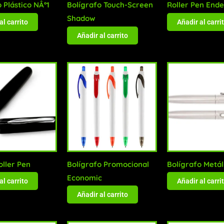
 Plástico NÂº1
Bolígrafo Touch-Screen
Roller Pen End
Shadow
al carrito
Añadir al carri
Añadir al carrito
oller Pen
Bolígrafo Promocional
Bolígrafo Metál
Economic
al carrito
Añadir al carri
Añadir al carrito