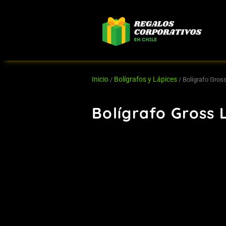
Ir
al
contenido
Inicio
Bolígrafos y Lápices
/
/ Bolígrafo Gros
Bolígrafo Gross