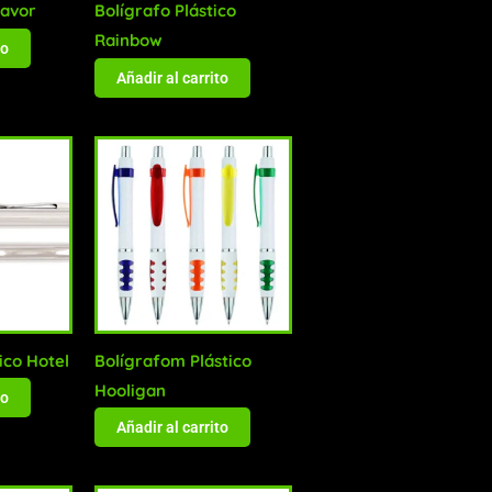
eavor
Bolígrafo Plástico
Rainbow
to
Añadir al carrito
ico Hotel
Bolígrafom Plástico
Hooligan
to
Añadir al carrito