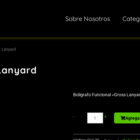
Sobre Nosotros
Categ
s Lanyard
 Lanyard
Bolígrafo Funcional «Gross Lanya
Sport
-
+
Agregar
Bottle
de