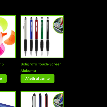
r 5
Bolígrafo Touch-Screen
Alabama
to
Añadir al carrito