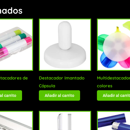
nados
stacadores de
Destacador Imantado
Multidestacado
Cápsula
colores
al carrito
Añadir al carrito
Añadir al carri