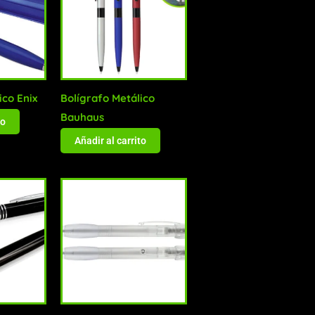
ico Enix
Bolígrafo Metálico
Bauhaus
to
Añadir al carrito