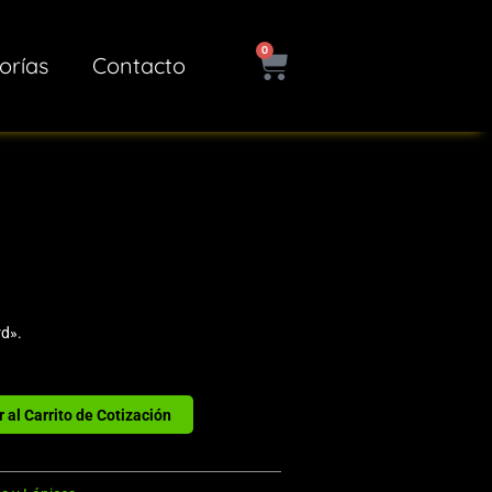
0
Cart
orías
Contacto
rd».
 al Carrito de Cotización