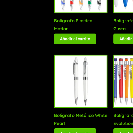
Bolígrafo Plástico
Bolígrafo
Motion
Gusta
Añadir al carrito
Añadir 
Bolígrafo Metálico White
Bolígrafo
Pearl
Evolutio