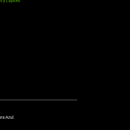
os y Lápices
ura:Azul.