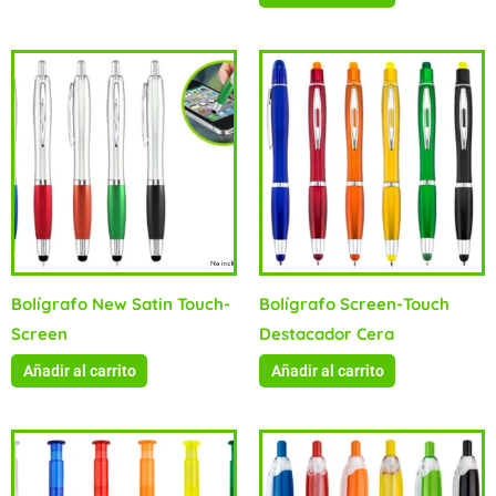
Bolígrafo New Satin Touch-
Bolígrafo Screen-Touch
Screen
Destacador Cera
Añadir al carrito
Añadir al carrito