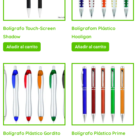
Bolígrafo Touch-Screen
Bolígrafom Plástico
Shadow
Hooligan
Añadir al carrito
Añadir al carrito
Bolígrafo Plástico Gordito
Bolígrafo Plástico Prime