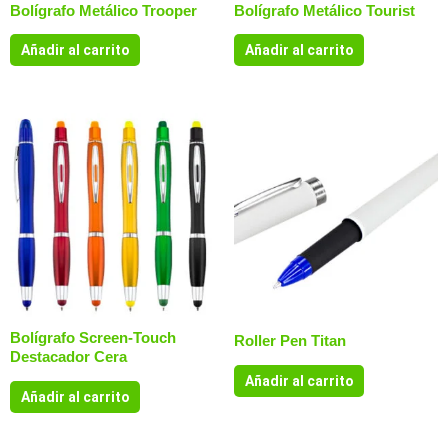
Bolígrafo Metálico Trooper
Bolígrafo Metálico Tourist
Añadir al carrito
Añadir al carrito
Bolígrafo Screen-Touch
Roller Pen Titan
Destacador Cera
Añadir al carrito
Añadir al carrito