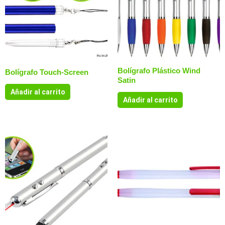
Bolígrafo Plástico Wind
Bolígrafo Touch-Screen
Satin
Añadir al carrito
Añadir al carrito