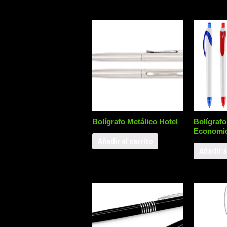
Bolígrafo Metálico Hotel
Bolígraf
Economi
Añadir al carrito
Añadir a