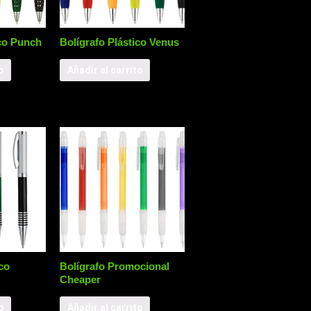
ico Punch
Bolígrafo Plástico Venus
o
Añadir al carrito
co
Bolígrafo Promocional
Cheaper
o
Añadir al carrito