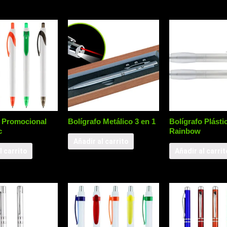
o Promocional
Bolígrafo Metálico 3 en 1
Bolígrafo Plásti
c
Rainbow
Añadir al carrito
l carrito
Añadir al carrit