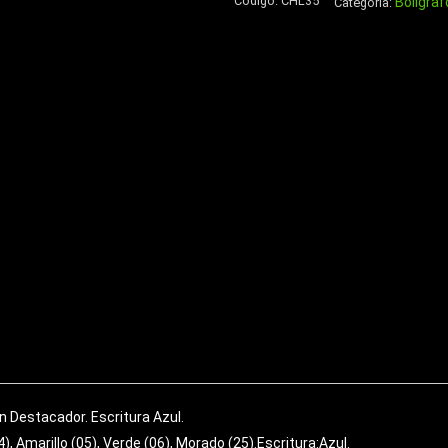
Código:
CHL35
Bolígraf
de
Categoría:
Eco-
Cuero
cantidad
n Destacador. Escritura Azul.
4), Amarillo (05), Verde (06), Morado (25).Escritura:Azul.