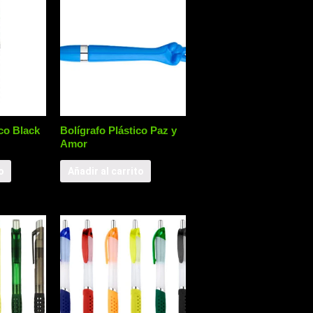
co Black
Bolígrafo Plástico Paz y
Amor
o
Añadir al carrito