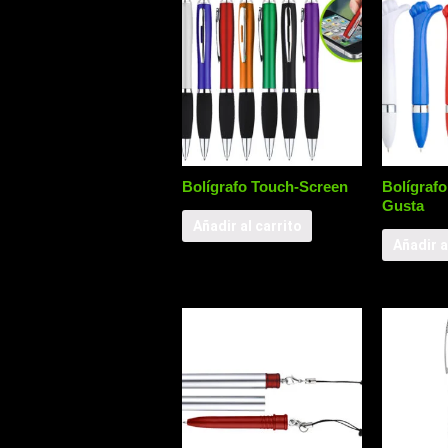
Bolígrafo Touch-Screen
Bolígrafo
Gusta
Añadir al carrito
Añadir a