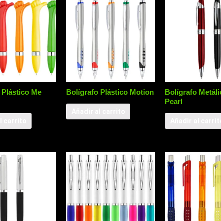
 Plástico Me
Bolígrafo Plástico Motion
Bolígrafo Metáli
Pearl
Añadir al carrito
l carrito
Añadir al carrit