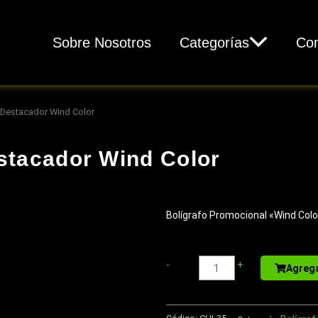
Sobre Nosotros
Categorías
Con
 Destacador Wind Color
stacador Wind Color
Bolígrafo Promocional «Wind Colo
Libreta
-
+
Agrega
-
Memo