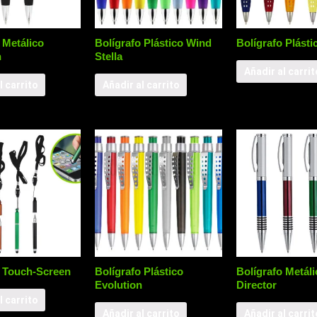
 Metálico
Bolígrafo Plástico Wind
Bolígrafo Plást
n
Stella
Añadir al carrit
l carrito
Añadir al carrito
o Touch-Screen
Bolígrafo Plástico
Bolígrafo Metáli
Evolution
Director
l carrito
Añadir al carrito
Añadir al carrit