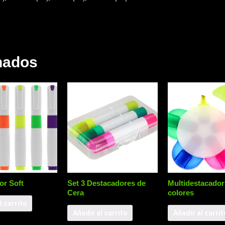
nados
or Soft
Set 3 Destacadores de
Multidestacador
Cera
colores
l carrito
Añadir al carrito
Añadir al carrit