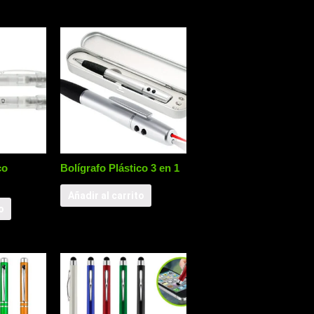
co
Bolígrafo Plástico 3 en 1
Añadir al carrito
o