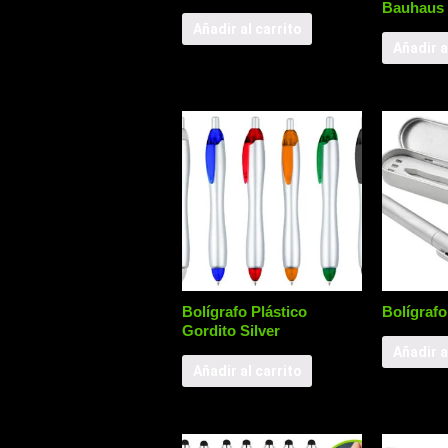
Bauhaus
Añadir al carrito
Añadir a
Bolígrafo Plástico
Bolígrafo
Gordito Silver
Añadir a
Añadir al carrito