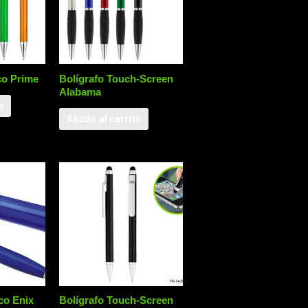
co Prime
Bolígrafo Touch-Screen
Alabama
o
Añadir al carrito
co Enix
Bolígrafo Touch-Screen