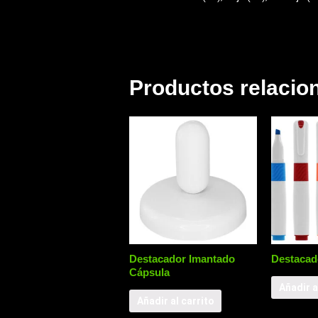
Productos relacio
Destacador Imantado
Destacad
Cápsula
Añadir a
Añadir al carrito