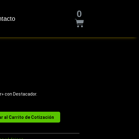
Cart
0
tacto
r» con Destacador.
r al Carrito de Cotización