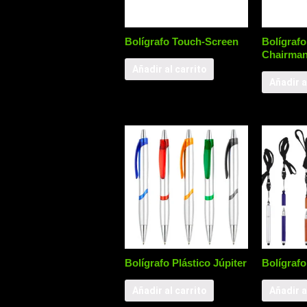
Bolígrafo Touch-Screen
Bolígrafo
Chairma
Añadir al carrito
Añadir a
Bolígrafo Plástico Júpiter
Bolígraf
Añadir al carrito
Añadir a