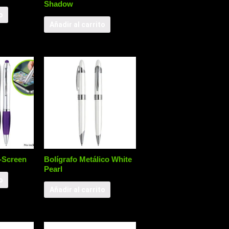
Shadow
o
Añadir al carrito
-Screen
Bolígrafo Metálico White
Pearl
o
Añadir al carrito