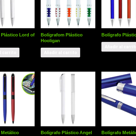
 Plástico Lord of
Bolígrafom Plástico
Bolígrafo Plásti
Hooligan
Añadir al carrit
l carrito
Añadir al carrito
 Metálico
Bolígrafo Plástico Angel
Bolígrafo Metáli