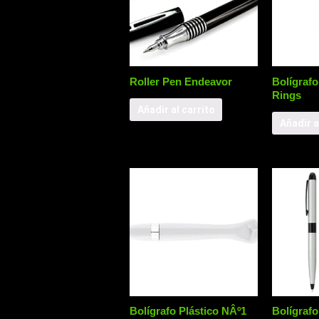
Roller Pen Endeavor
Bolígrafo
Rings
Añadir al carrito
Añadir a
Bolígrafo Plástico NÂº1
Bolígrafo