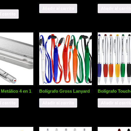
Añadir al carrito
Añadir al carrit
l carrito
 Metálico 4 en 1
Bolígrafo Gross Lanyard
Bolígrafo Touch
l carrito
Añadir al carrito
Añadir al carrit