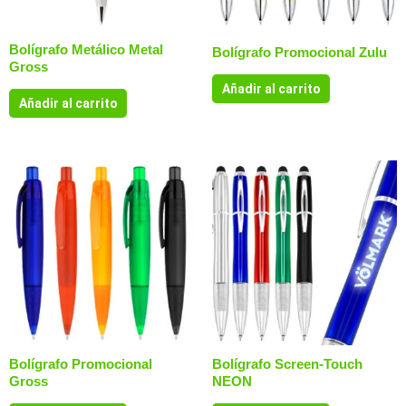
Bolígrafo Metálico Metal
Bolígrafo Promocional Zulu
Gross
Añadir al carrito
Añadir al carrito
Bolígrafo Promocional
Bolígrafo Screen-Touch
Gross
NEON