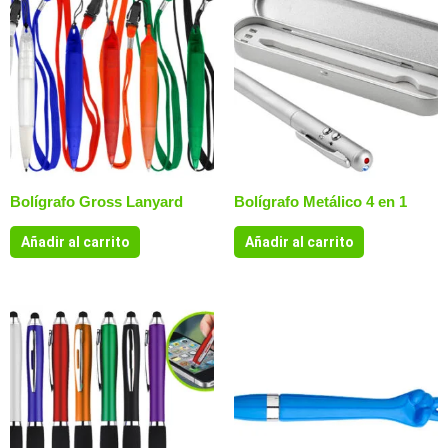
Bolígrafo Gross Lanyard
Bolígrafo Metálico 4 en 1
Añadir al carrito
Añadir al carrito