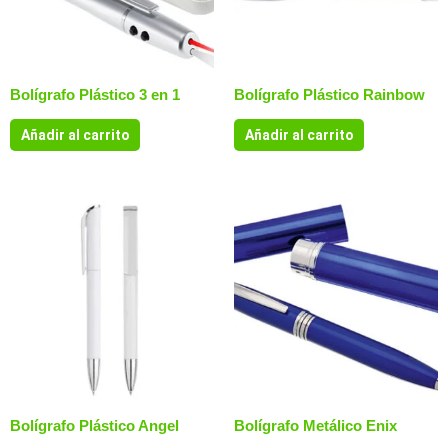
Bolígrafo Plástico 3 en 1
Bolígrafo Plástico Rainbow
Añadir al carrito
Añadir al carrito
Bolígrafo Plástico Angel
Bolígrafo Metálico Enix