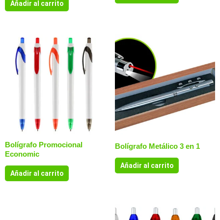
Añadir al carrito
Bolígrafo Promocional
Bolígrafo Metálico 3 en 1
Economic
Añadir al carrito
Añadir al carrito