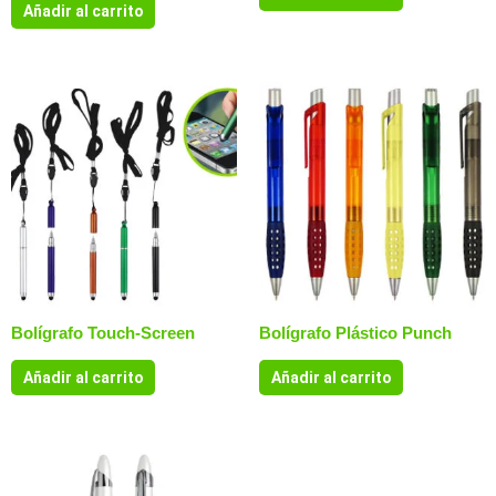
Añadir al carrito
Bolígrafo Touch-Screen
Bolígrafo Plástico Punch
Añadir al carrito
Añadir al carrito