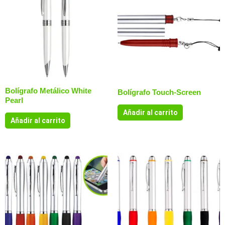
Bolígrafo Metálico White
Bolígrafo Touch-Screen
Pearl
Añadir al carrito
Añadir al carrito