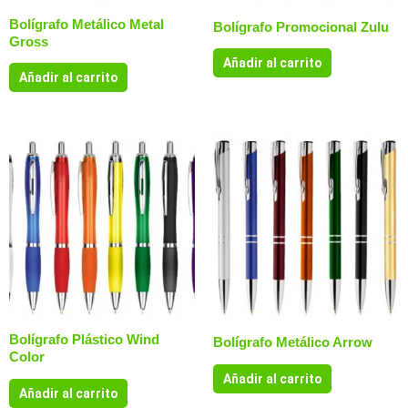
Bolígrafo Metálico Metal
Bolígrafo Promocional Zulu
Gross
Añadir al carrito
Añadir al carrito
Bolígrafo Plástico Wind
Bolígrafo Metálico Arrow
Color
Añadir al carrito
Añadir al carrito