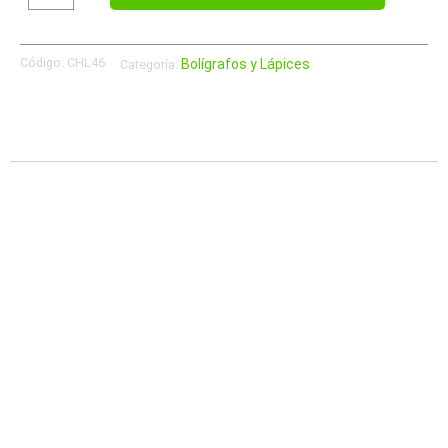
Bottle
de
Código:
CHL46
Bolígrafos y Lápices
Aluminio
Categoría:
750cc
cantidad
Descripción
Bolígrafo plástico «Qasar» con cuerpo de color metalizado.
Escritura azul.
Colores:Azul (02), Rojo (03), Naranjo Oscuro (04), Verde (06),
Negro (08), Morado (25), Encobrizado (44).Sugerencia de
Impresión:No se recomienda imprimir con tinta blanca sobre
cuerpo de cEscritura:Azul