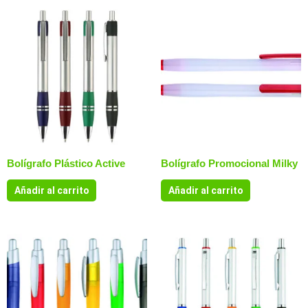
Bolígrafo Plástico Active
Bolígrafo Promocional Milky
Añadir al carrito
Añadir al carrito