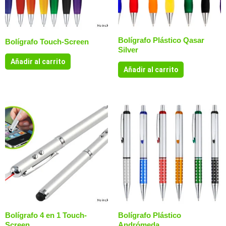
Bolígrafo Plástico Qasar
Bolígrafo Touch-Screen
Silver
Añadir al carrito
Añadir al carrito
Bolígrafo 4 en 1 Touch-
Bolígrafo Plástico
Screen
Andrómeda