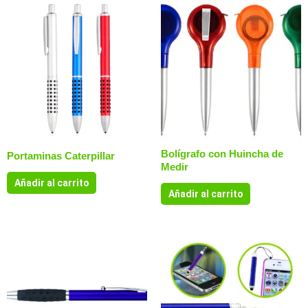
Bolígrafo con Huincha de
Portaminas Caterpillar
Medir
Añadir al carrito
Añadir al carrito