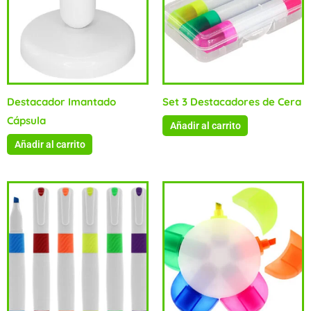
Destacador Imantado
Set 3 Destacadores de Cera
Cápsula
Añadir al carrito
Añadir al carrito