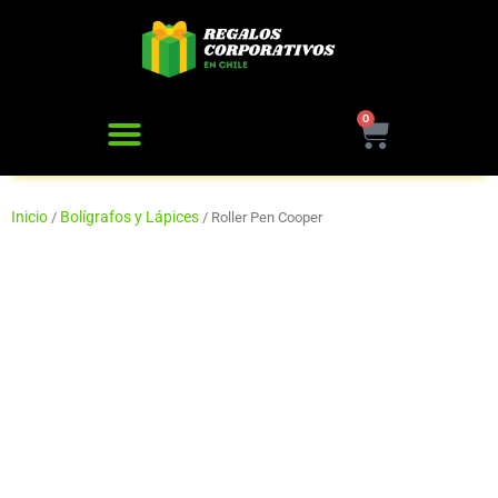
Ir
al
contenido
0
Cart
Inicio
Bolígrafos y Lápices
/
/ Roller Pen Cooper
Roller Pen Cooper