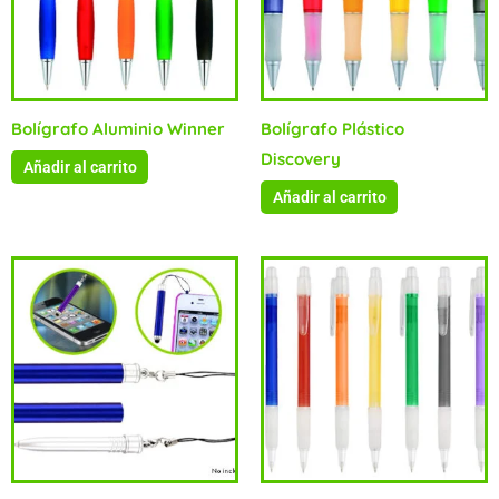
Bolígrafo Aluminio Winner
Bolígrafo Plástico
Discovery
Añadir al carrito
Añadir al carrito