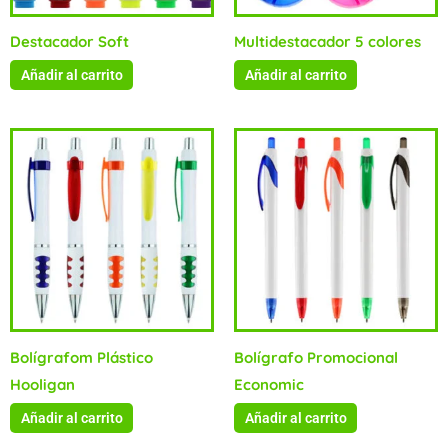
Destacador Soft
Multidestacador 5 colores
Añadir al carrito
Añadir al carrito
Bolígrafom Plástico
Bolígrafo Promocional
Hooligan
Economic
Añadir al carrito
Añadir al carrito