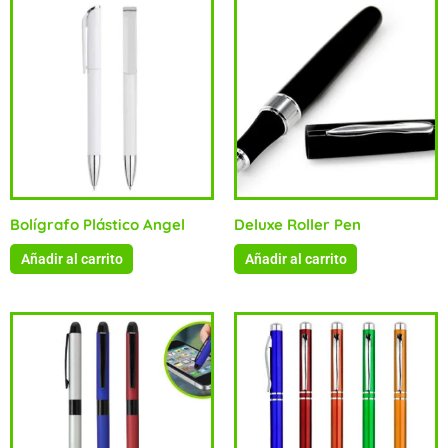
Bolígrafo Plástico Angel
Deluxe Roller Pen
Añadir al carrito
Añadir al carrito