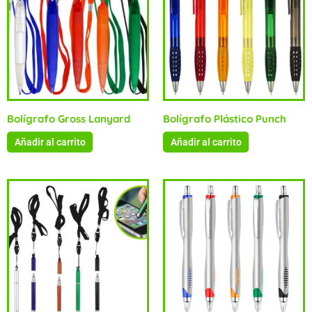
Bolígrafo Gross Lanyard
Bolígrafo Plástico Punch
Añadir al carrito
Añadir al carrito