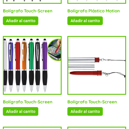
Bolígrafo Touch-Screen
Bolígrafo Plástico Motion
Añadir al carrito
Añadir al carrito
Bolígrafo Touch-Screen
Bolígrafo Touch-Screen
Añadir al carrito
Añadir al carrito