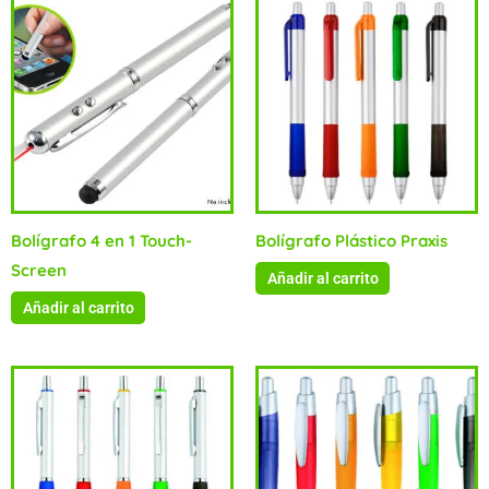
Bolígrafo 4 en 1 Touch-
Bolígrafo Plástico Praxis
Screen
Añadir al carrito
Añadir al carrito