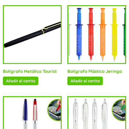
Bolígrafo Metálico Tourist
Bolígrafo Plástico Jeringa
Añadir al carrito
Añadir al carrito