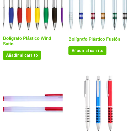
Bolígrafo Plástico Wind
Bolígrafo Plástico Fusión
Satin
Añadir al carrito
Añadir al carrito