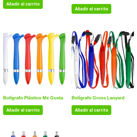
Añadir al carrito
Añadir al carrito
Bolígrafo Plástico Me Gusta
Bolígrafo Gross Lanyard
Añadir al carrito
Añadir al carrito