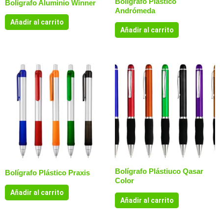
Bolígrafo Plástico
Bolígrafo Aluminio Winner
Andrómeda
Añadir al carrito
Añadir al carrito
Bolígrafo Plástiuco Qasar
Bolígrafo Plástico Praxis
Color
Añadir al carrito
Añadir al carrito