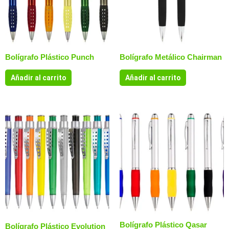
Bolígrafo Plástico Punch
Bolígrafo Metálico Chairman
Añadir al carrito
Añadir al carrito
Bolígrafo Plástico Qasar
Bolígrafo Plástico Evolution