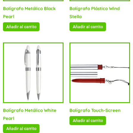
Bolígrafo Metálico Black
Bolígrafo Plástico Wind
Pearl
Stella
Añadir al carrito
Añadir al carrito
Bolígrafo Metálico White
Bolígrafo Touch-Screen
Pearl
Añadir al carrito
Añadir al carrito