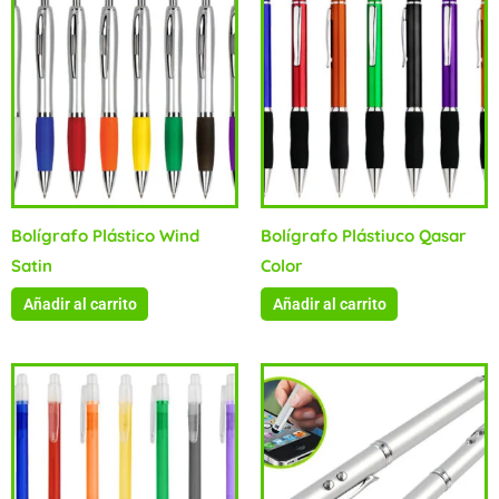
Bolígrafo Plástico Wind
Bolígrafo Plástiuco Qasar
Satin
Color
Añadir al carrito
Añadir al carrito