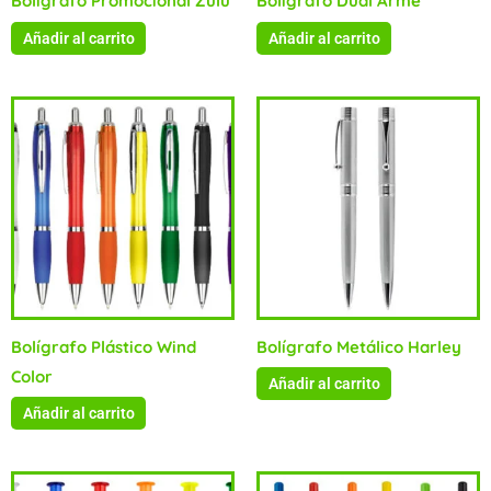
Bolígrafo Promocional Zulu
Bolígrafo Dual Arme
Añadir al carrito
Añadir al carrito
Bolígrafo Plástico Wind
Bolígrafo Metálico Harley
Color
Añadir al carrito
Añadir al carrito