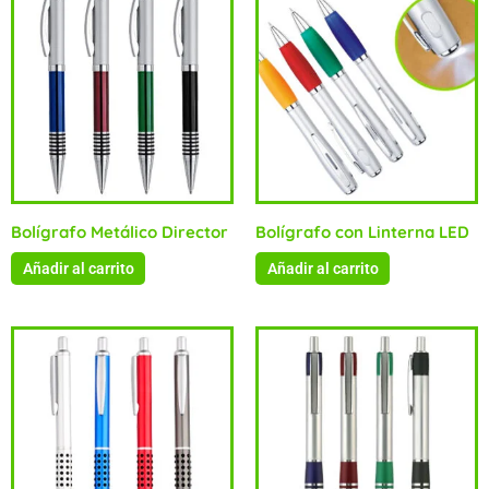
Bolígrafo Metálico Director
Bolígrafo con Linterna LED
Añadir al carrito
Añadir al carrito