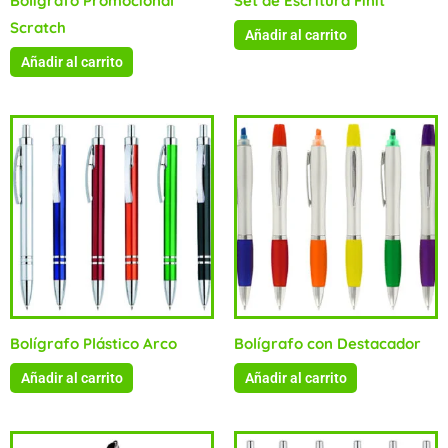
Bolígrafo Promocional
Set de Escritura Finit
Scratch
Añadir al carrito
Añadir al carrito
Bolígrafo Plástico Arco
Bolígrafo con Destacador
Añadir al carrito
Añadir al carrito