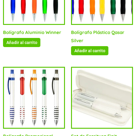
Bolígrafo Aluminio Winner
Bolígrafo Plástico Qasar
Silver
Añadir al carrito
Añadir al carrito