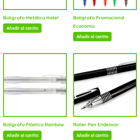
Bolígrafo Metálico Hotel
Bolígrafo Promocional
Economic
Añadir al carrito
Añadir al carrito
Bolígrafo Plástico Rainbow
Roller Pen Endeavor
Añadir al carrito
Añadir al carrito