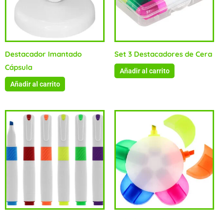
Destacador Imantado
Set 3 Destacadores de Cera
Cápsula
Añadir al carrito
Añadir al carrito