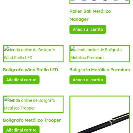
Roller Ball Metálico
Manager
Añadir al carrito
Bolígrafo Wind Stella LED
Bolígrafo Metálico Premium
Añadir al carrito
Añadir al carrito
Bolígrafo Metálico Trooper
Añadir al carrito