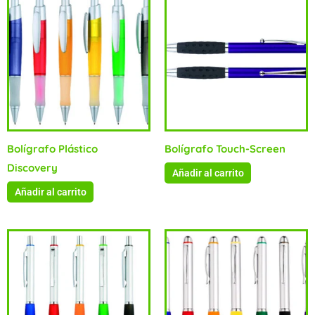
Bolígrafo Plástico
Bolígrafo Touch-Screen
Discovery
Añadir al carrito
Añadir al carrito