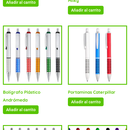
Milky
Añadir al carrito
Añadir al carrito
Bolígrafo Plástico
Portaminas Caterpillar
Andrómeda
Añadir al carrito
Añadir al carrito