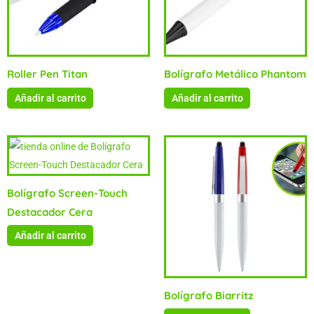
Roller Pen Titan
Bolígrafo Metálico Phantom
Añadir al carrito
Añadir al carrito
Bolígrafo Screen-Touch
Destacador Cera
Añadir al carrito
Bolígrafo Biarritz