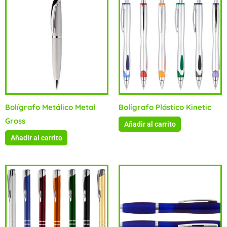
Bolígrafo Metálico Metal
Bolígrafo Plástico Kinetic
Gross
Añadir al carrito
Añadir al carrito