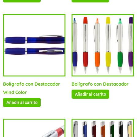
Bolígrafo con Destacador
Bolígrafo con Destacador
Wind Color
Añadir al carrito
Añadir al carrito