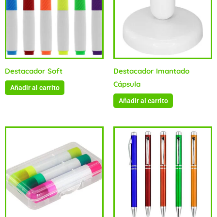
Destacador Soft
Destacador Imantado
Cápsula
Añadir al carrito
Añadir al carrito