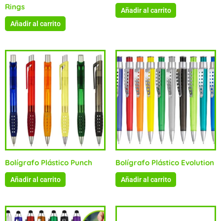
Rings
Añadir al carrito
Añadir al carrito
Bolígrafo Plástico Punch
Bolígrafo Plástico Evolution
Añadir al carrito
Añadir al carrito