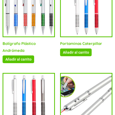
Bolígrafo Plástico
Portaminas Caterpillar
Andrómeda
Añadir al carrito
Añadir al carrito