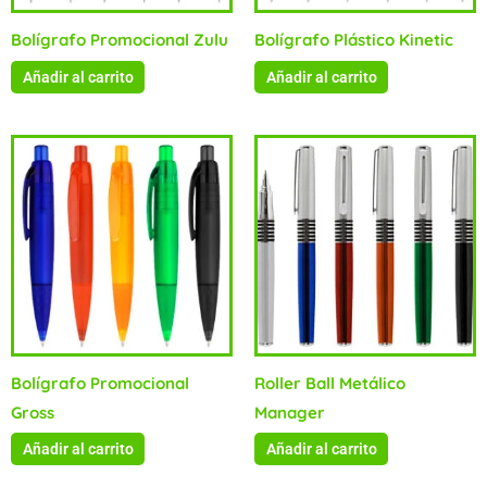
Bolígrafo Promocional Zulu
Bolígrafo Plástico Kinetic
Añadir al carrito
Añadir al carrito
Bolígrafo Promocional
Roller Ball Metálico
Gross
Manager
Añadir al carrito
Añadir al carrito