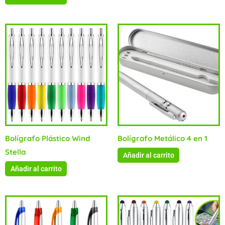
Bolígrafo Plástico Wind
Bolígrafo Metálico 4 en 1
Stella
Añadir al carrito
Añadir al carrito