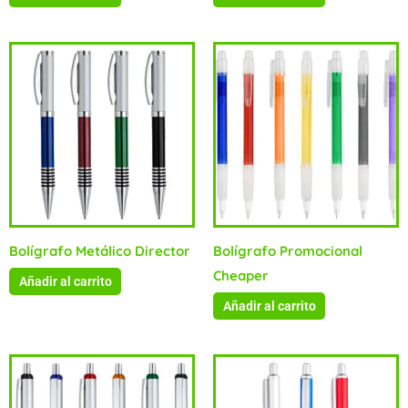
Bolígrafo Metálico Director
Bolígrafo Promocional
Cheaper
Añadir al carrito
Añadir al carrito