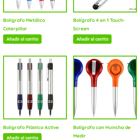
Bolígrafo Metálico
Bolígrafo 4 en 1 Touch-
Caterpillar
Screen
Añadir al carrito
Añadir al carrito
Bolígrafo Plástico Active
Bolígrafo con Huincha de
Medir
Añadir al carrito