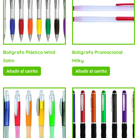
Bolígrafo Plástico Wind
Bolígrafo Promocional
Satin
Milky
Añadir al carrito
Añadir al carrito