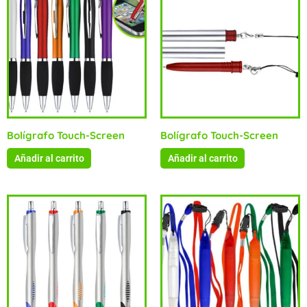
Bolígrafo Touch-Screen
Bolígrafo Touch-Screen
Añadir al carrito
Añadir al carrito