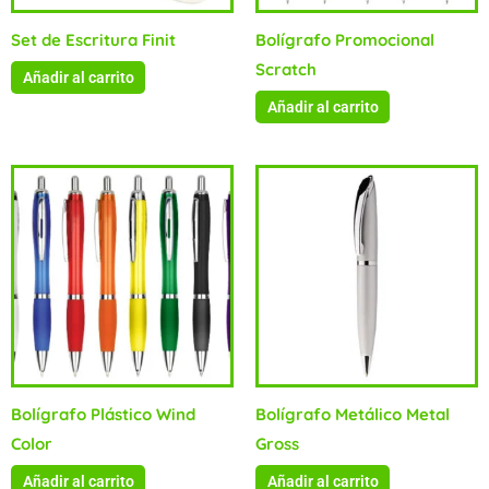
Set de Escritura Finit
Bolígrafo Promocional
Scratch
Añadir al carrito
Añadir al carrito
Bolígrafo Plástico Wind
Bolígrafo Metálico Metal
Color
Gross
Añadir al carrito
Añadir al carrito