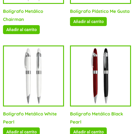
Bolígrafo Metálico
Bolígrafo Plástico Me Gusta
Chairman
Añadir al carrito
Añadir al carrito
Bolígrafo Metálico White
Bolígrafo Metálico Black
Pearl
Pearl
Añadir al carrito
Añadir al carrito