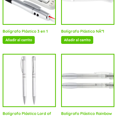
Bolígrafo Plástico 3 en 1
Bolígrafo Plástico NÂº1
Añadir al carrito
Añadir al carrito
Bolígrafo Plástico Lord of
Bolígrafo Plástico Rainbow