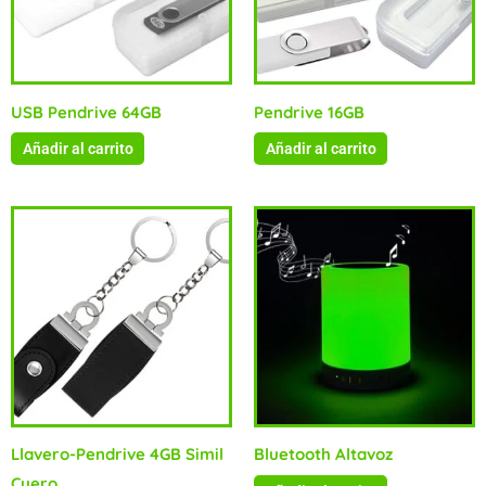
USB Pendrive 64GB
Pendrive 16GB
Añadir al carrito
Añadir al carrito
Llavero-Pendrive 4GB Simil
Bluetooth Altavoz
Cuero