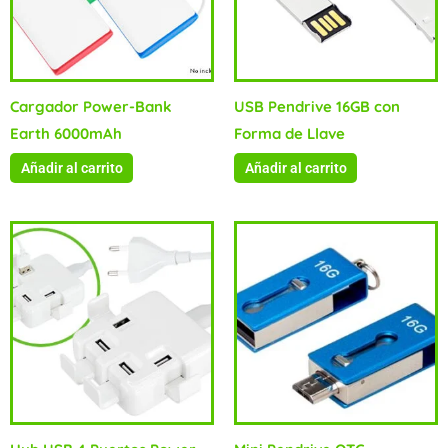
Cargador Power-Bank
USB Pendrive 16GB con
Earth 6000mAh
Forma de Llave
Añadir al carrito
Añadir al carrito