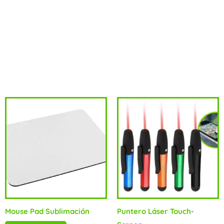
Serigrafía.Presentación:En caja de regalo de cartón reciclado
impreso.Potencia:AC 100-240V 50/60HZ / DC 24V
500MAAccesorios:Enchufe con cable de 1.5m y vaso
milimetrado dosificadorMaterial:Plástico PP / ABS
Productos relacionados
Mouse Pad Sublimación
Puntero Láser Touch-