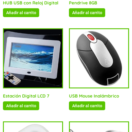
HUB USB con Reloj Digital
Pendrive 8GB
Añadir al carrito
Añadir al carrito
Estación Digital LCD 7
USB Mouse Inalámbrico
Añadir al carrito
Añadir al carrito