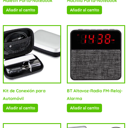
Maletín Porta-Notebook
Mochila Porta-Notebook
Añadir al carrito
Añadir al carrito
Kit de Conexión para
BT Altavoz-Radio FM-Reloj-
Automóvil
Alarma
Añadir al carrito
Añadir al carrito