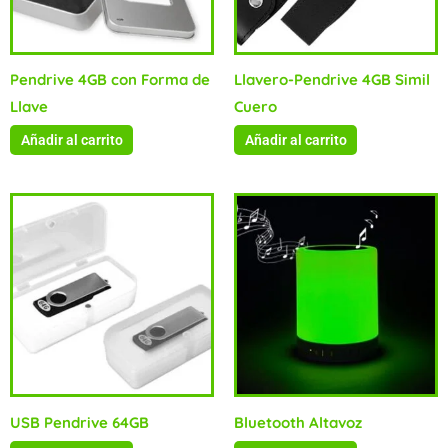
Pendrive 4GB con Forma de
Llavero-Pendrive 4GB Simil
Llave
Cuero
Añadir al carrito
Añadir al carrito
USB Pendrive 64GB
Bluetooth Altavoz