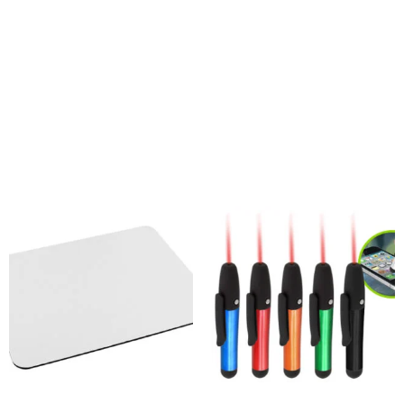
Impresión:Pantógrafo, Grabado Láser.Presentación:Blister
de Cartón Reciclado con ranura para
ganchera.Material:Acero Inoxidable
Productos relacionados