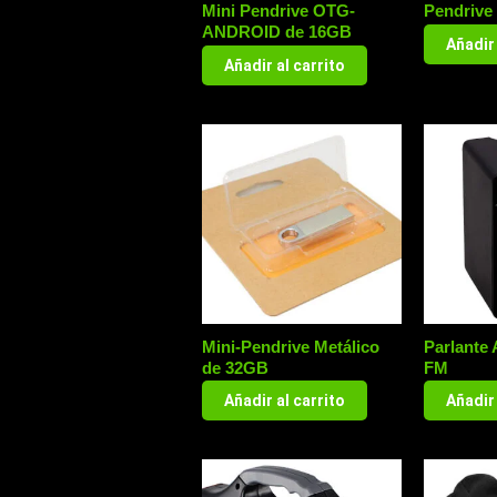
Mini Pendrive OTG-
Pendrive
ANDROID de 16GB
Añadir 
Añadir al carrito
Mini-Pendrive Metálico
Parlante 
de 32GB
FM
Añadir al carrito
Añadir 