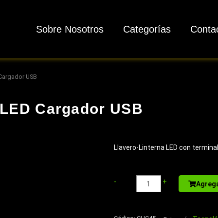
Sobre Nosotros
Categorías
Conta
 Cargador USB
a LED Cargador USB
Llavero-Linterna LED con terminal
Sport
-
+
Agrega
Bottle
de