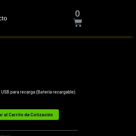
Cart
0
cto
 USB para recarga (Batería recargable).
r al Carrito de Cotización