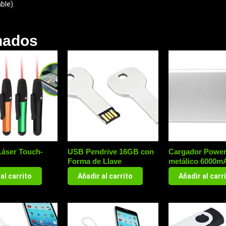
ble).
nados
Láser Touch-
USB Pendrive 16GB con
Cargador Powe
Forma de Llave
metálico 6000m
al carrito
Añadir al carrito
Añadir al carr