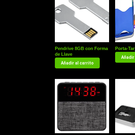
Pendrive 8GB con Forma
Porta-Tar
de Llave
Añadir 
Añadir al carrito