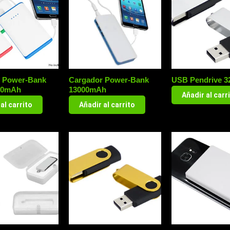
 Power-Bank
Cargador Power-Bank
USB Pendrive 
00mAh
13000mAh
Añadir al carr
al carrito
Añadir al carrito