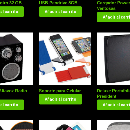
 giro 32 GB
USB Pendrive 8GB
Cargador Powe
Ventosas
al carrito
Añadir al carrito
Añadir al carr
Altavoz Radio
Soporte para Celular
Deluxe Portafoli
President
Añadir al carrito
al carrito
Añadir al carr