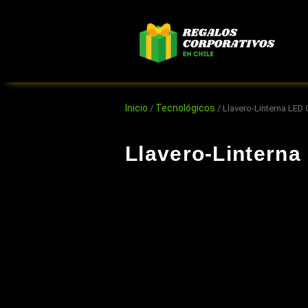
Ir
al
contenido
Inicio
Tecnológicos
/
/ Llavero-Linterna LED
Llavero-Lintern