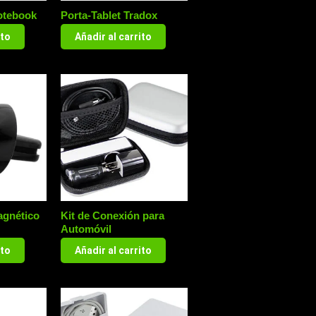
otebook
Porta-Tablet Tradox
ito
Añadir al carrito
agnético
Kit de Conexión para
Automóvil
ito
Añadir al carrito