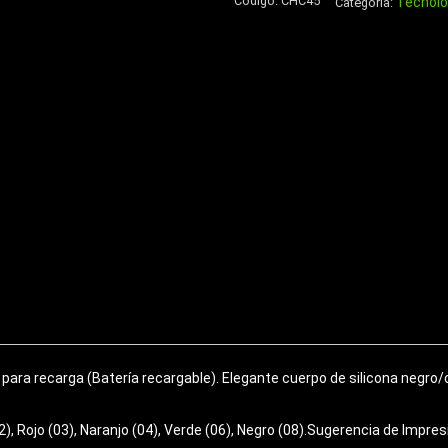
Código:
CHC45
Tecnoló
Aluminio
Categoría:
750cc
cantidad
 para recarga (Batería recargable). Elegante cuerpo de silicona negro
), Rojo (03), Naranjo (04), Verde (06), Negro (08).Sugerencia de Impr