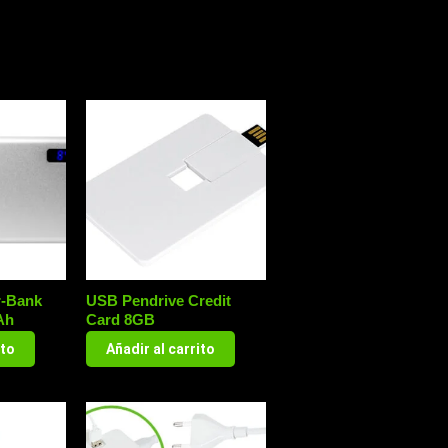
r-Bank
USB Pendrive Credit
Ah
Card 8GB
ito
Añadir al carrito