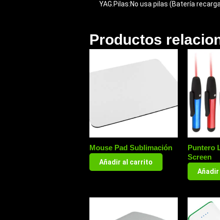
YAG.Pilas:No usa pilas (Batería recarga
Productos relacio
Mouse Pad Sublimación
Puntero 
Screen
Añadir al carrito
Añadir 