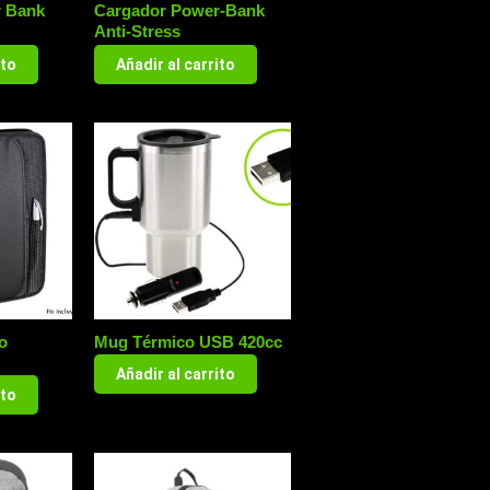
r Bank
Cargador Power-Bank
Anti-Stress
ito
Añadir al carrito
o
Mug Térmico USB 420cc
Añadir al carrito
ito