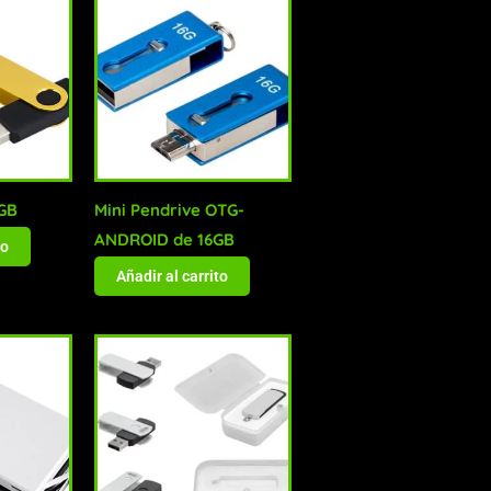
GB
Mini Pendrive OTG-
ANDROID de 16GB
to
Añadir al carrito