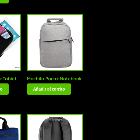
a-Tablet
Mochila Porta-Notebook
to
Añadir al carrito