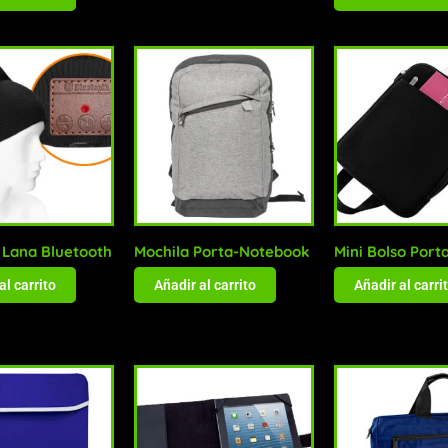
 Lana Bluetooth
Mochila Porta-Notebook
Mini Bolso Port
al carrito
Añadir al carrito
Añadir al carri