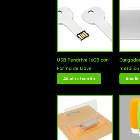
USB Pendrive 16GB con
Cargado
Forma de Llave
metálic
Añadir al carrito
Añadir 