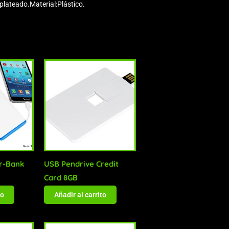
plateado.Material:Plástico.
r-Bank
USB Pendrive Credit
Card 8GB
to
Añadir al carrito