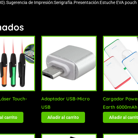
00).Sugerencia de Impresión:Serigrafía.Presentación:Estuche EVA pouch 
nados
Láser Touch-
Adaptador USB-Micro
Cargador Powe
USB
Earth 6000mAh
al carrito
Añadir al carrito
Añadir al carri