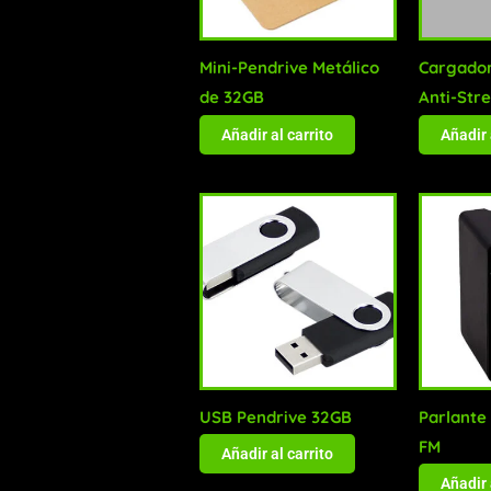
Mini-Pendrive Metálico
Cargado
de 32GB
Anti-Stre
Añadir al carrito
Añadir 
USB Pendrive 32GB
Parlante
FM
Añadir al carrito
Añadir 