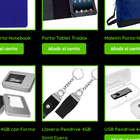
rta-Notebook
Porta-Tablet Tradox
Maletín Porta-
al carrito
Añadir al carrito
Añadir al carri
 4GB con Forma
Llavero-Pendrive 4GB
USB Pendrive 
Simil Cuero
Añadir al carri