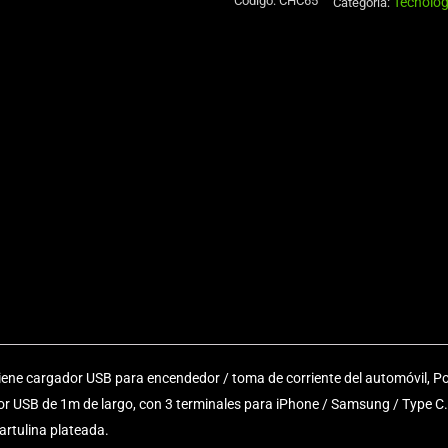
Código:
CHC65
Tecnológ
de
Categoría:
Eco-
Cuero
cantidad
tiene cargador USB para encendedor / toma de corriente del automóvil, 
or USB de 1m de largo, con 3 terminales para iPhone / Samsung / Type 
cartulina plateada.