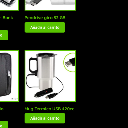
r Bank
Pendrive giro 32 GB
Añadir al carrito
to
io
Mug Térmico USB 420cc
Añadir al carrito
to