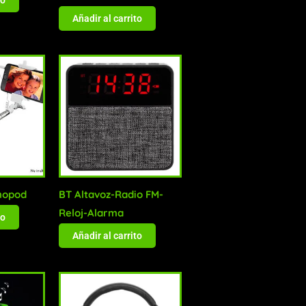
Añadir al carrito
onopod
BT Altavoz-Radio FM-
Reloj-Alarma
to
Añadir al carrito