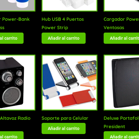
r Power-Bank
Hub USB 4 Puertos
Cargador Powe
ss
Power Strip
Ventosas
al carrito
Añadir al carrito
Añadir al carri
 Altavoz Radio
Soporte para Celular
Deluxe Portafol
President
Añadir al carrito
al carrito
Añadir al carri