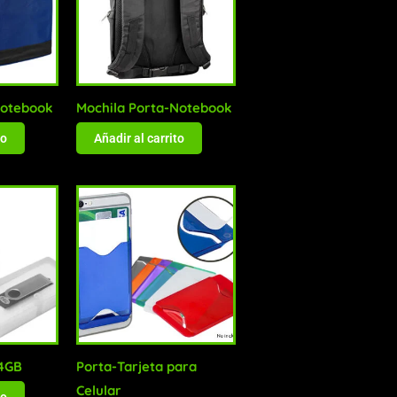
Notebook
Mochila Porta-Notebook
to
Añadir al carrito
64GB
Porta-Tarjeta para
Celular
to