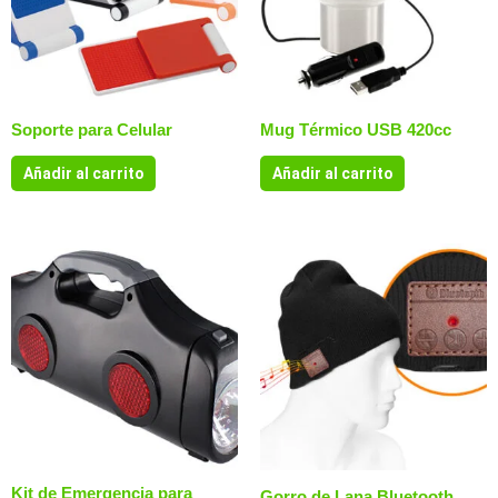
Soporte para Celular
Mug Térmico USB 420cc
Añadir al carrito
Añadir al carrito
Kit de Emergencia para
Gorro de Lana Bluetooth