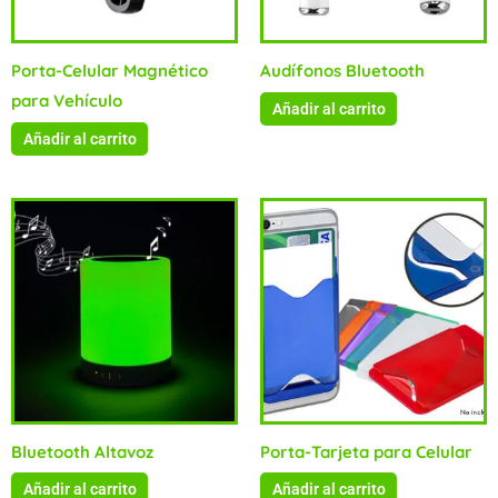
Porta-Celular Magnético
Audífonos Bluetooth
para Vehículo
Añadir al carrito
Añadir al carrito
Bluetooth Altavoz
Porta-Tarjeta para Celular
Añadir al carrito
Añadir al carrito