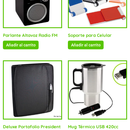
Parlante Altavoz Radio FM
Soporte para Celular
Añadir al carrito
Añadir al carrito
Deluxe Portafolio President
Mug Térmico USB 420cc