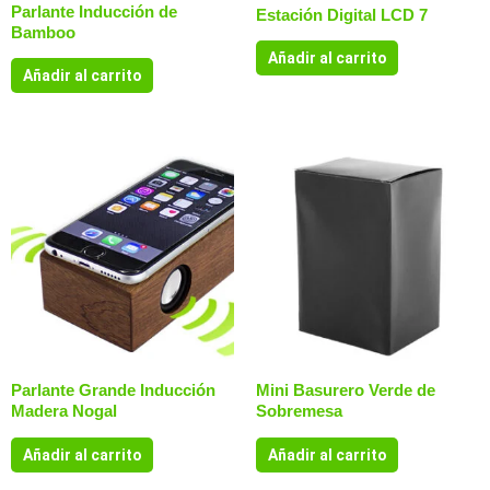
Parlante Inducción de
Estación Digital LCD 7
Bamboo
Añadir al carrito
Añadir al carrito
Parlante Grande Inducción
Mini Basurero Verde de
Madera Nogal
Sobremesa
Añadir al carrito
Añadir al carrito