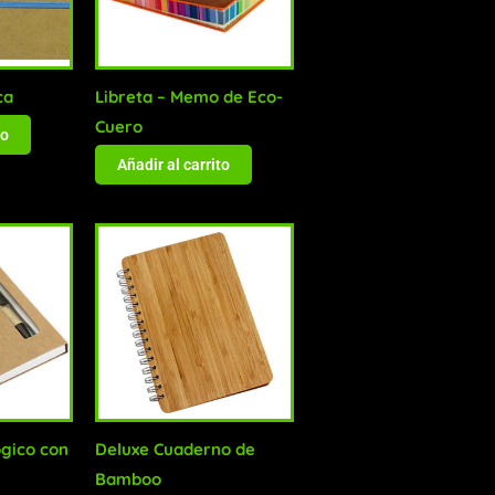
ca
Libreta – Memo de Eco-
Cuero
to
Añadir al carrito
gico con
Deluxe Cuaderno de
Bamboo