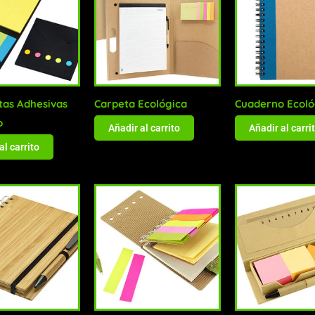
tas Adhesivas
Carpeta Ecológica
Cuaderno Ecoló
o
Añadir al carrito
Añadir al carri
al carrito