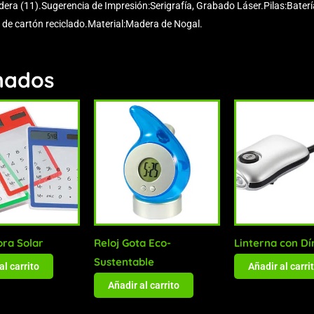
ra (11).Sugerencia de Impresión:Serigrafía, Grabado Láser.Pilas:Batería 
de cartón reciclado.Material:Madera de Nogal.
nados
ora Solar
Reloj Gota Eco-
Linterna con D
Sustentable
al carrito
Añadir al carri
Añadir al carrito