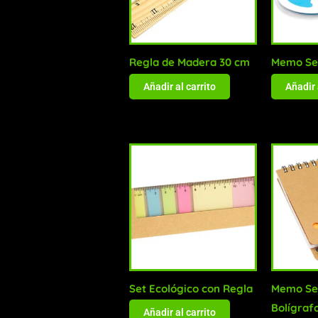
Regla de Madera 30 cm
Memo Set
Añadir al carrito
Añadir 
Set Ecológico con Regla
Memo Set
Bolígraf
Añadir al carrito