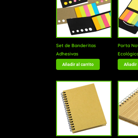
Set de Banderitas
Porta No
Adhesivas
Ecológic
Añadir al carrito
Añadir 