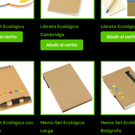
 Ecológico
Libreta Ecológica
Libreta Ecológi
Cambridge
al carrito
Añadir al carri
Añadir al carrito
 Ecológico con
Memo Set Ecológico
Memo Set Ecoló
o
Large
Bolígrafo