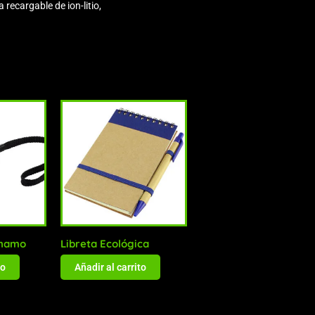
recargable de ion-litio,
ínamo
Libreta Ecológica
to
Añadir al carrito