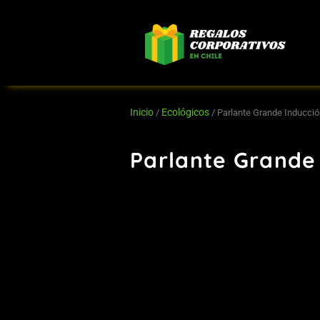
Ir
al
contenido
Inicio
Ecológicos
/
/ Parlante Grande Inducci
Parlante Grande