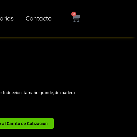
0
Cart
orías
Contacto
or Inducción, tamaño grande, de madera
 al Carrito de Cotización