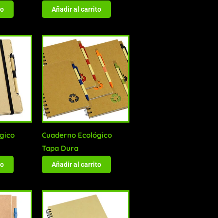
to
Añadir al carrito
gico
Cuaderno Ecológico
Tapa Dura
to
Añadir al carrito