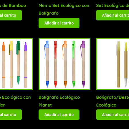
o de Bamboo
Memo Set Ecológico con
Set Ecológico d
Bolígrafo
al carrito
Añadir al carri
Añadir al carrito
o Ecológico con
Bolígrafo Ecológico
Bolígrafo/Dest
dor
Planet
Ecológico
al carrito
Añadir al carrito
Añadir al carri