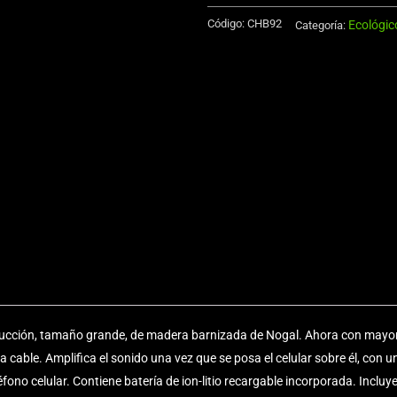
Memo
Código:
CHB92
Ecológic
de
Categoría:
Eco-
Cuero
cantidad
ducción, tamaño grande, de madera barnizada de Nogal. Ahora con mayor 
a cable. Amplifica el sonido una vez que se posa el celular sobre él, con u
ono celular. Contiene batería de ion-litio recargable incorporada. Inclu