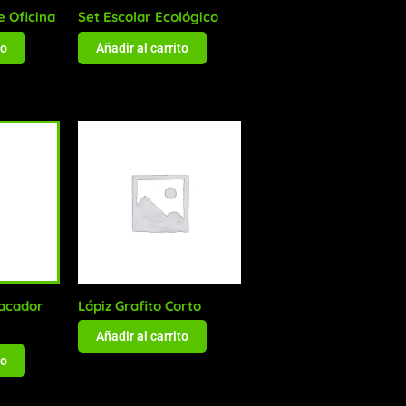
e Oficina
Set Escolar Ecológico
to
Añadir al carrito
acador
Lápiz Grafito Corto
Añadir al carrito
to