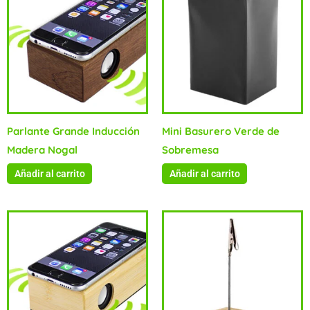
Parlante Grande Inducción
Mini Basurero Verde de
Madera Nogal
Sobremesa
Añadir al carrito
Añadir al carrito