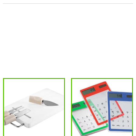
cantidad
Bolígrafo Ejecutivo de Madera de Bambú, modelo «Enviro».
Escritura negra.
Tamaño:14 x Ø 1.1 cm.Colores:Madera (12).Sugerencia de
Impresión:Serigrafía, Grabado Láser, Cama plana (Impresión
Digital).Escritura:Negro.
Productos relacionados