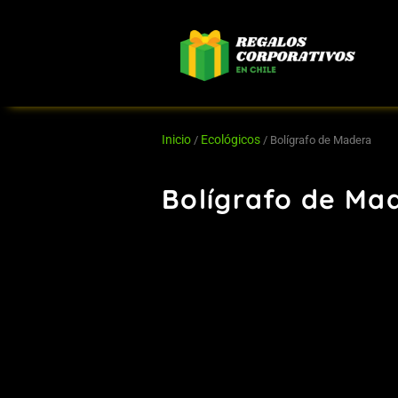
Ir
al
contenido
Inicio
Ecológicos
/
/ Bolígrafo de Madera
Bolígrafo de Ma