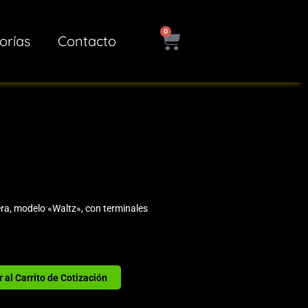
0
Cart
orías
Contacto
era, modelo «Waltz», con terminales
 al Carrito de Cotización