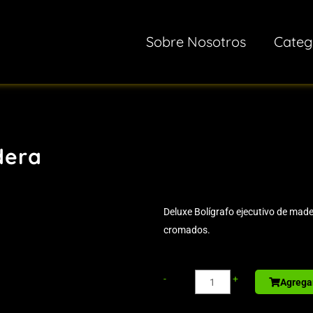
Sobre Nosotros
Categ
dera
Deluxe Bolígrafo ejecutivo de mad
cromados.
Sport
-
+
Agregar
Bottle