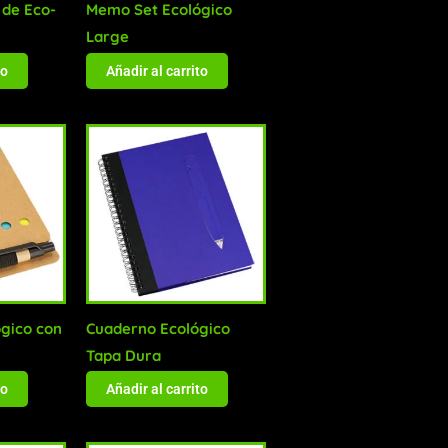
 de Eco-
Memo Set Ecológico
Large
to
Añadir al carrito
gico con
Cuaderno Ecológico
Tapa Dura
to
Añadir al carrito