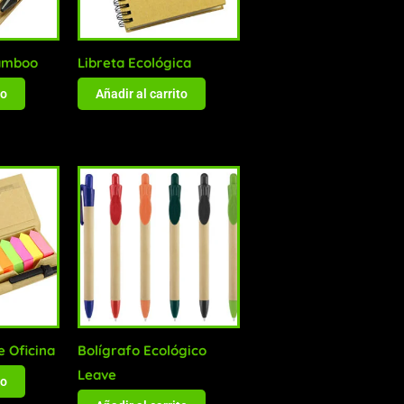
amboo
Libreta Ecológica
to
Añadir al carrito
e Oficina
Bolígrafo Ecológico
Leave
to