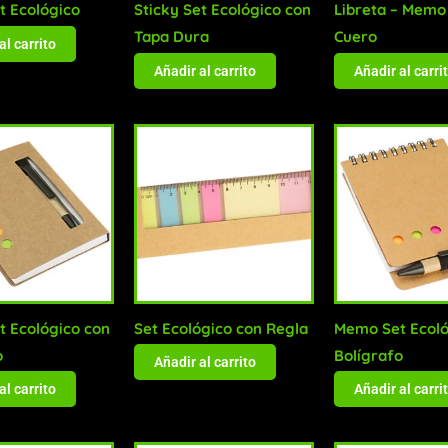
 Ecológico
Sticky Set Ecológico con
Libreta – Memo
Tapa Dura
Cuero
al carrito
Añadir al carrito
Añadir al carri
 Ecológico con
Set Ecológico con Regla
Memo Set Ecoló
o
Bolígrafo
Añadir al carrito
al carrito
Añadir al carri