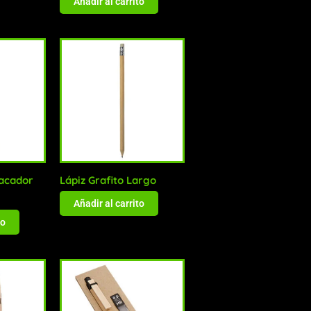
Añadir al carrito
acador
Lápiz Grafito Largo
Añadir al carrito
to