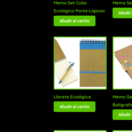
Memo Set Cubo
Memo Set
Ecológico Porta-Lápices
Añadir 
Añadir al carrito
Libreta Ecológica
Memo Set
Bolígraf
Añadir al carrito
Añadir 