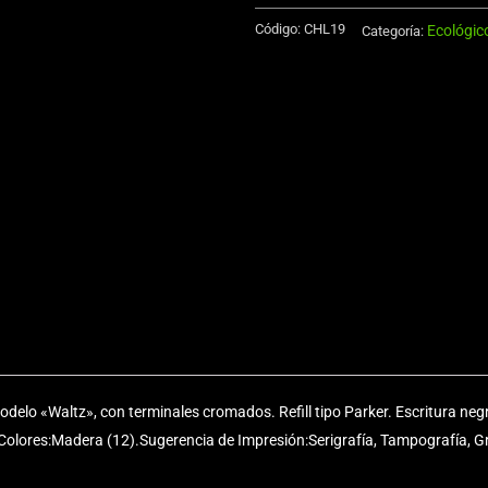
de
Código:
CHL19
Ecológic
Aluminio
Categoría:
750cc
cantidad
delo «Waltz», con terminales cromados. Refill tipo Parker. Escritura negr
Colores:Madera (12).Sugerencia de Impresión:Serigrafía, Tampografía, G