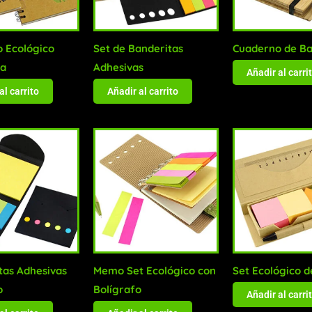
 Ecológico
Set de Banderitas
Cuaderno de B
ra
Adhesivas
Añadir al carri
al carrito
Añadir al carrito
tas Adhesivas
Memo Set Ecológico con
Set Ecológico d
o
Bolígrafo
Añadir al carri