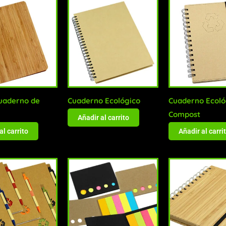
uaderno de
Cuaderno Ecológico
Cuaderno Ecoló
Compost
Añadir al carrito
al carrito
Añadir al carri