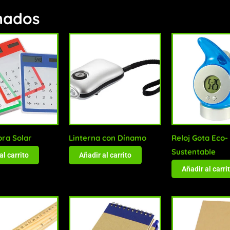
nados
ora Solar
Linterna con Dínamo
Reloj Gota Eco-
Sustentable
al carrito
Añadir al carrito
Añadir al carri