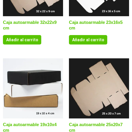
Caja autoarmable 32x22x9
Caja autoarmable 23x16x5
cm
cm
Añadir al carrito
Añadir al carrito
Caja autoarmable 19x10x4
Caja autoarmable 25x20x7
cm
cm