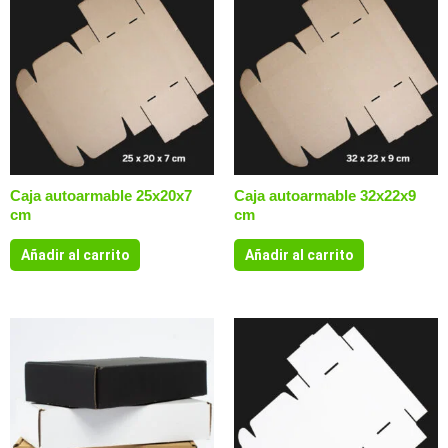
Caja autoarmable 25x20x7
Caja autoarmable 32x22x9
cm
cm
Añadir al carrito
Añadir al carrito