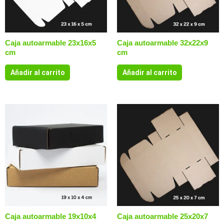
Caja autoarmable 23x16x5
Caja autoarmable 32x22x9
cm
cm
Añadir al carrito
Añadir al carrito
Caja autoarmable 19x10x4
Caja autoarmable 25x20x7