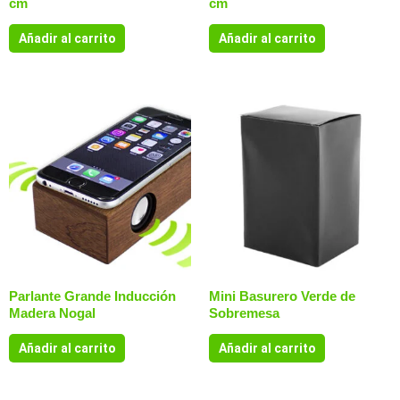
cm
cm
Añadir al carrito
Añadir al carrito
Parlante Grande Inducción
Mini Basurero Verde de
Madera Nogal
Sobremesa
Añadir al carrito
Añadir al carrito