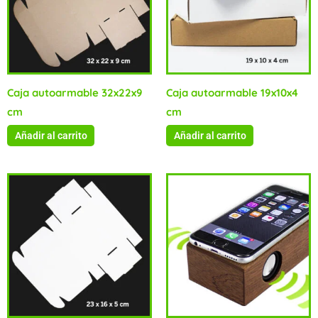
Caja autoarmable 32x22x9
Caja autoarmable 19x10x4
cm
cm
Añadir al carrito
Añadir al carrito