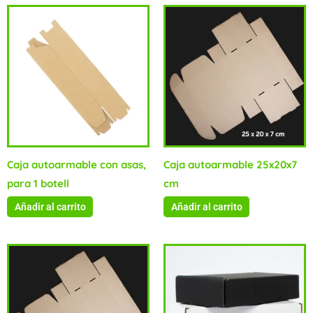
Caja autoarmable con asas,
Caja autoarmable 25x20x7
para 1 botell
cm
Añadir al carrito
Añadir al carrito