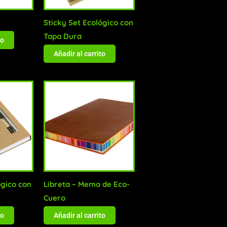
Sticky Set Ecológico con
Tapa Dura
to
Añadir al carrito
gico con
Libreta – Memo de Eco-
Cuero
to
Añadir al carrito