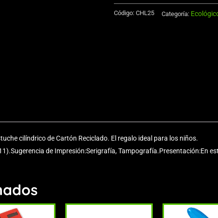
de
Código:
CHL25
Ecológic
Aluminio
Categoría:
750cc
cantidad
tuche cilíndrico de Cartón Reciclado. El regalo ideal para los niños.
1).Sugerencia de Impresión:Serigrafía, Tampografía.Presentación:En estu
nados