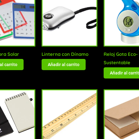
ora Solar
Linterna con Dínamo
Reloj Gota Eco-
Sustentable
al carrito
Añadir al carrito
Añadir al carri