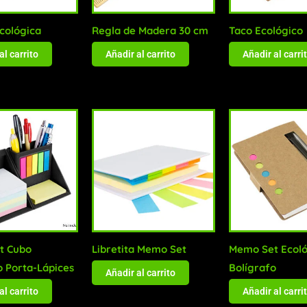
Ecológica
Regla de Madera 30 cm
Taco Ecológico
al carrito
Añadir al carrito
Añadir al carri
t Cubo
Libretita Memo Set
Memo Set Ecoló
o Porta-Lápices
Bolígrafo
Añadir al carrito
al carrito
Añadir al carri