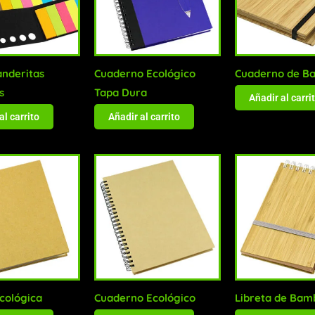
anderitas
Cuaderno Ecológico
Cuaderno de B
s
Tapa Dura
Añadir al carri
al carrito
Añadir al carrito
Ecológica
Cuaderno Ecológico
Libreta de Bam