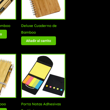
amboo
Deluxe Cuaderno de
Bamboo
to
Añadir al carrito
boo
Porta Notas Adhesivas