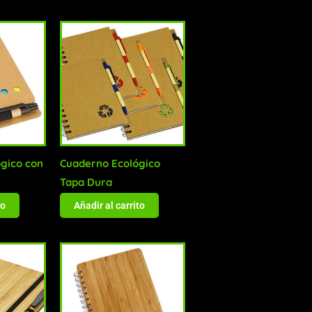
gico con
Cuaderno Ecológico
Tapa Dura
to
Añadir al carrito