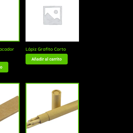
acador
Lápiz Grafito Corto
Añadir al carrito
to