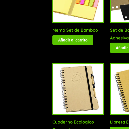
Memo Set de Bamboo
Set de B
Adhesiva
Añadir al carrito
Añadir 
Cuaderno Ecológico
Libreta 