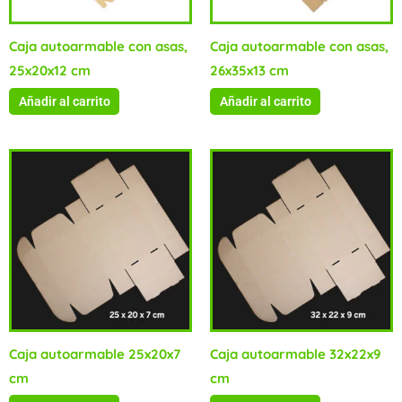
Caja autoarmable con asas,
Caja autoarmable con asas,
25x20x12 cm
26x35x13 cm
Añadir al carrito
Añadir al carrito
Caja autoarmable 25x20x7
Caja autoarmable 32x22x9
cm
cm