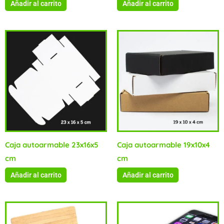
Añadir al carrito
Añadir al carrito
Caja autoarmable 23x16x5
Caja autoarmable 19x10x4
cm
cm
Añadir al carrito
Añadir al carrito