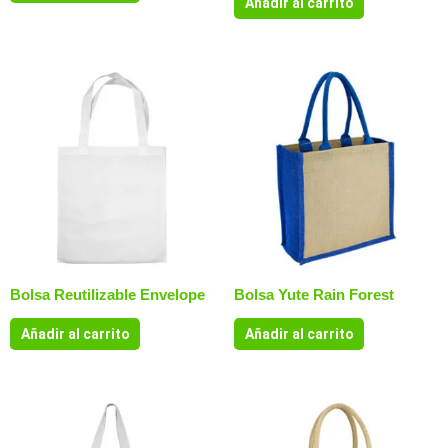
Añadir al carrito
Bolsa Reutilizable Envelope
Bolsa Yute Rain Forest
Añadir al carrito
Añadir al carrito