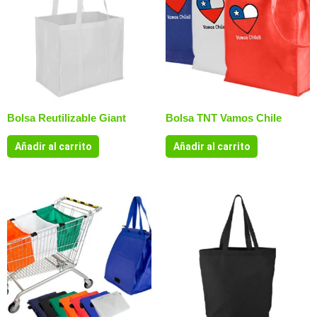
Bolsa Reutilizable Giant
Bolsa TNT Vamos Chile
Añadir al carrito
Añadir al carrito