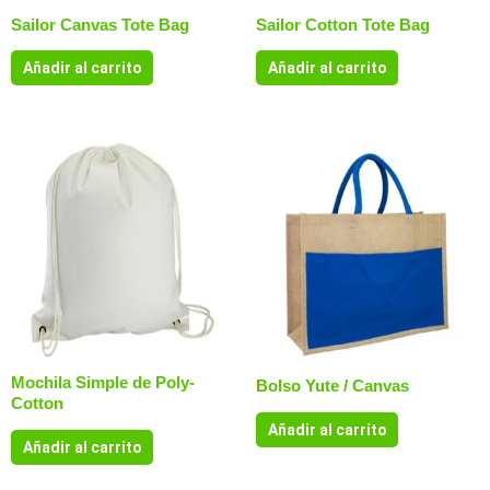
Sailor Canvas Tote Bag
Sailor Cotton Tote Bag
Añadir al carrito
Añadir al carrito
Mochila Simple de Poly-
Bolso Yute / Canvas
Cotton
Añadir al carrito
Añadir al carrito