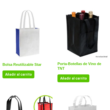
Porta-Botellas de Vino de
Bolsa Reutilizable Star
TNT
Añadir al carrito
Añadir al carrito