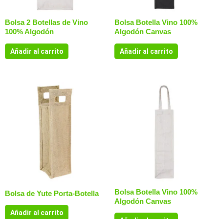
Bolsa 2 Botellas de Vino
Bolsa Botella Vino 100%
100% Algodón
Algodón Canvas
Añadir al carrito
Añadir al carrito
Bolsa Botella Vino 100%
Bolsa de Yute Porta-Botella
Algodón Canvas
Añadir al carrito