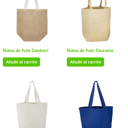
Bolsa de Yute Zambezi
Bolsa de Yute Tanzania
Añadir al carrito
Añadir al carrito