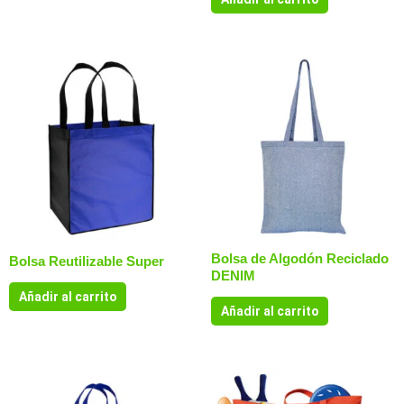
Bolsa de Algodón Reciclado
Bolsa Reutilizable Super
DENIM
Añadir al carrito
Añadir al carrito