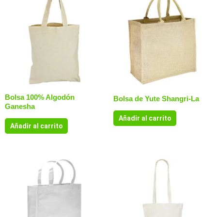
Bolsa 100% Algodón
Bolsa de Yute Shangri-La
Ganesha
Añadir al carrito
Añadir al carrito