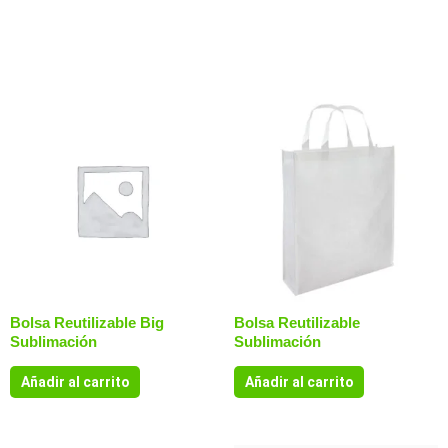
Productos relacionados
Bolsa Reutilizable Big
Bolsa Reutilizable
Sublimación
Sublimación
Añadir al carrito
Añadir al carrito