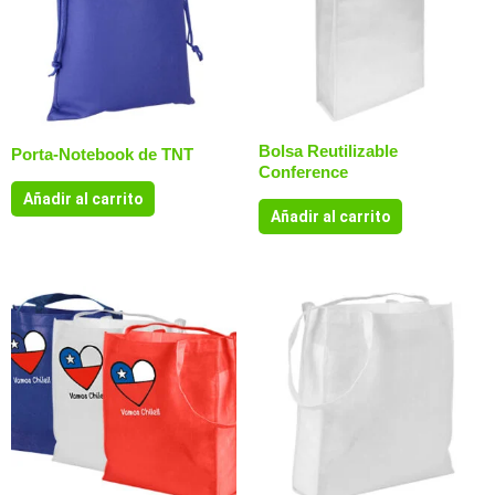
Bolsa Reutilizable
Porta-Notebook de TNT
Conference
Añadir al carrito
Añadir al carrito