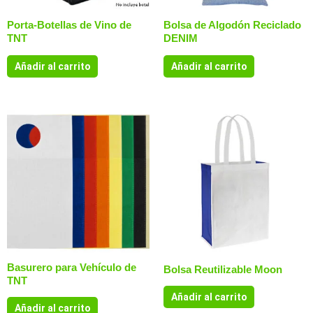
Porta-Botellas de Vino de
Bolsa de Algodón Reciclado
TNT
DENIM
Añadir al carrito
Añadir al carrito
Basurero para Vehículo de
Bolsa Reutilizable Moon
TNT
Añadir al carrito
Añadir al carrito