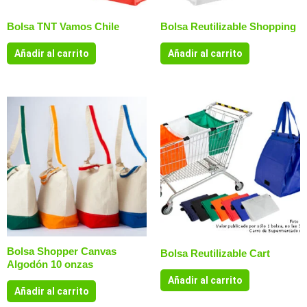
Bolsa TNT Vamos Chile
Bolsa Reutilizable Shopping
Añadir al carrito
Añadir al carrito
Bolsa Shopper Canvas
Bolsa Reutilizable Cart
Algodón 10 onzas
Añadir al carrito
Añadir al carrito