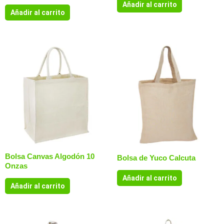
Añadir al carrito
Añadir al carrito
Bolsa Canvas Algodón 10
Bolsa de Yuco Calcuta
Onzas
Añadir al carrito
Añadir al carrito