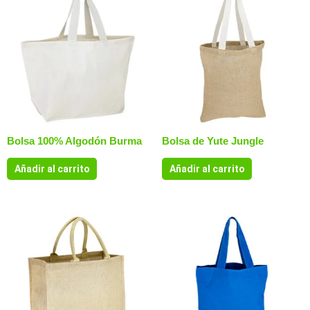
Bolsa 100% Algodón Burma
Bolsa de Yute Jungle
Añadir al carrito
Añadir al carrito