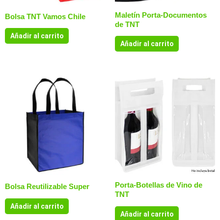
Maletín Porta-Documentos
Bolsa TNT Vamos Chile
de TNT
Añadir al carrito
Añadir al carrito
Porta-Botellas de Vino de
Bolsa Reutilizable Super
TNT
Añadir al carrito
Añadir al carrito