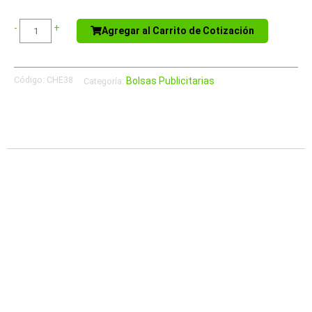
Sport
-
+
Agregar al Carrito de Cotización
Bottle
de
Código:
CHE38
Bolsas Publicitarias
Aluminio
Categoría:
750cc
cantidad
Descripción
Mochila tipo Morral “Vamos Chile!!”, en tela no tejida (TNT)
de 80g/m2, Incluye impresión “Vamos Chile!!” a 3 colores en
el frente.
Tamaño:34 x 44 cm.Colores:Blanco (01), Azul Rey (02), Rojo
(03).Sugerencia de Impresión:Serigrafía.Material:Tela TNT
elaborada con polipropileno (PP), no tejido.