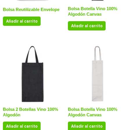
Bolsa Botella Vino 100%
Bolsa Reutilizable Envelope
Algodón Canvas
Añadir al carrito
Añadir al carrito
Bolsa 2 Botellas Vino 100%
Bolsa Botella Vino 100%
Algodón
Algodón Canvas
Añadir al carrito
Añadir al carrito