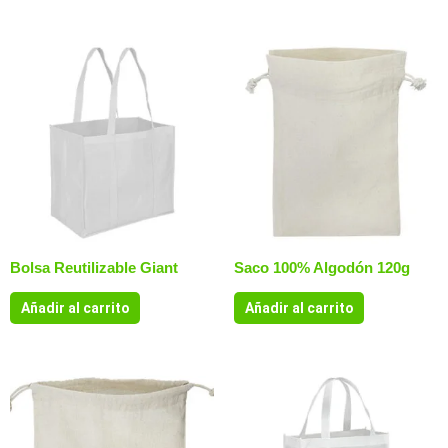
Bolsa Reutilizable Giant
Saco 100% Algodón 120g
Añadir al carrito
Añadir al carrito