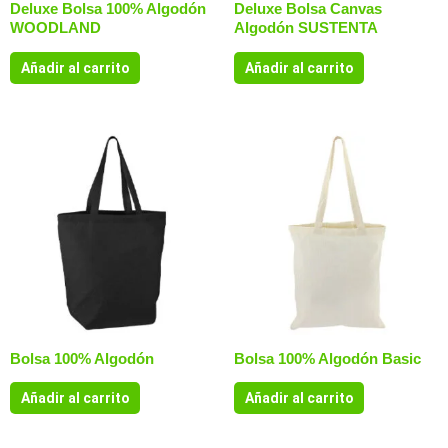
Deluxe Bolsa 100% Algodón
Deluxe Bolsa Canvas
WOODLAND
Algodón SUSTENTA
Añadir al carrito
Añadir al carrito
Bolsa 100% Algodón
Bolsa 100% Algodón Basic
Añadir al carrito
Añadir al carrito