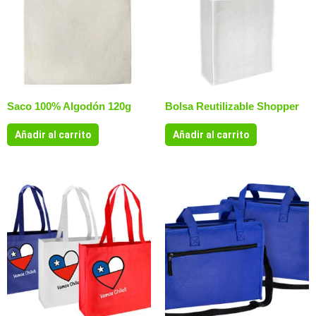
Saco 100% Algodón 120g
Bolsa Reutilizable Shopper
Añadir al carrito
Añadir al carrito