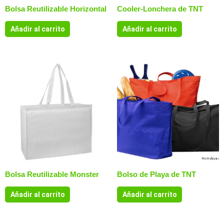
Bolsa Reutilizable Horizontal
Cooler-Lonchera de TNT
Añadir al carrito
Añadir al carrito
Bolsa Reutilizable Monster
Bolso de Playa de TNT
Añadir al carrito
Añadir al carrito