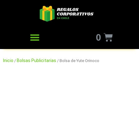
Ir
al
contenido
Cart
0
Inicio
Bolsas Publicitarias
/
/ Bolsa de Yute Orinoco
Bolsa de Yute Orinoco