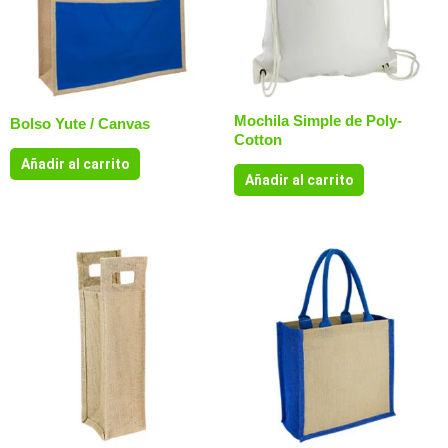
Mochila Simple de Poly-
Bolso Yute / Canvas
Cotton
Añadir al carrito
Añadir al carrito