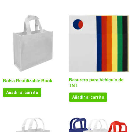
Basurero para Vehículo de
Bolsa Reutilizable Book
TNT
Añadir al carrito
Añadir al carrito