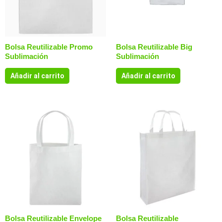
Bolsa Reutilizable Promo
Bolsa Reutilizable Big
Sublimación
Sublimación
Añadir al carrito
Añadir al carrito
Bolsa Reutilizable Envelope
Bolsa Reutilizable