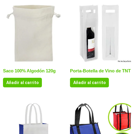
Saco 100% Algodón 120g
Porta-Botella de Vino de TNT
Añadir al carrito
Añadir al carrito