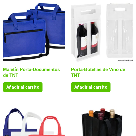
Maletín Porta-Documentos
Porta-Botellas de Vino de
de TNT
TNT
Añadir al carrito
Añadir al carrito