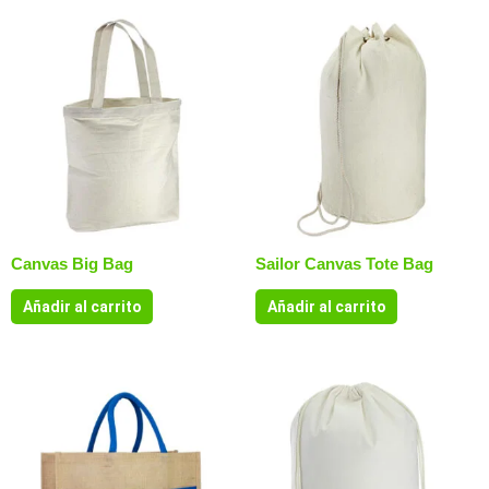
Canvas Big Bag
Sailor Canvas Tote Bag
Añadir al carrito
Añadir al carrito