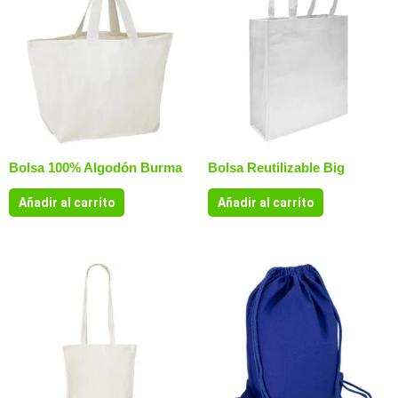
Bolsa 100% Algodón Burma
Bolsa Reutilizable Big
Añadir al carrito
Añadir al carrito