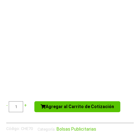
Bolso deportivo tubular de Canvas Algodón natural de 8 onzas,
modelo «New Delhi».
Sport
-
+
Agregar al Carrito de Cotización
Bottle
de
Código:
CHE70
Bolsas Publicitarias
Aluminio
Categoría:
750cc