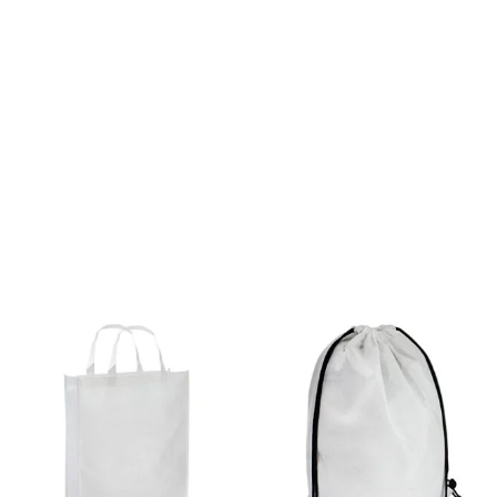
aplicar calor si las va a imprimir en pulpo digital.
Tamaño:50 x Ø 25 cm aprox / Manillas de 60 x 4 cm aprox
c/u.Colores:Natural (11).Sugerencia de Impresión:Serigrafía,
Impresión Digital Textil.Material:Canvas Algodón Natural de 8
onzas.
Productos relacionados