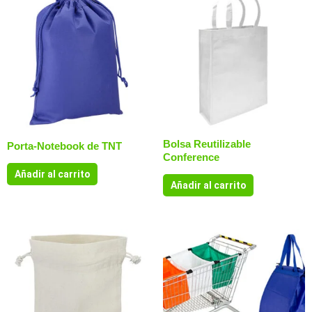
Bolsa Reutilizable
Porta-Notebook de TNT
Conference
Añadir al carrito
Añadir al carrito