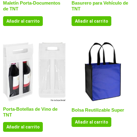
Maletín Porta-Documentos
Basurero para Vehículo de
de TNT
TNT
Añadir al carrito
Añadir al carrito
Porta-Botellas de Vino de
Bolsa Reutilizable Super
TNT
Añadir al carrito
Añadir al carrito