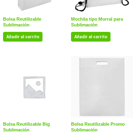
Bolsa Reutilizable
Mochila tipo Morral para
Sublimación
Sublimación
Añadir al carrito
Añadir al carrito
Bolsa Reutilizable Big
Bolsa Reutilizable Promo
Sublimación
Sublimación