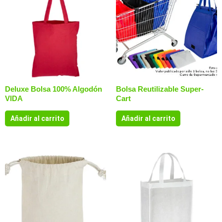
Deluxe Bolsa 100% Algodón
Bolsa Reutilizable Super-
VIDA
Cart
Añadir al carrito
Añadir al carrito