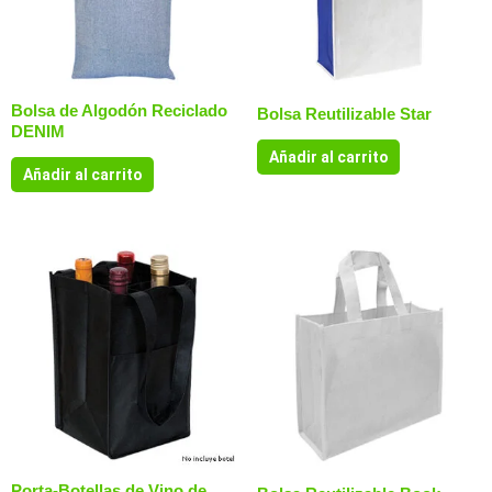
Bolsa de Algodón Reciclado
Bolsa Reutilizable Star
DENIM
Añadir al carrito
Añadir al carrito
Porta-Botellas de Vino de