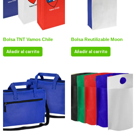
Bolsa TNT Vamos Chile
Bolsa Reutilizable Moon
Añadir al carrito
Añadir al carrito