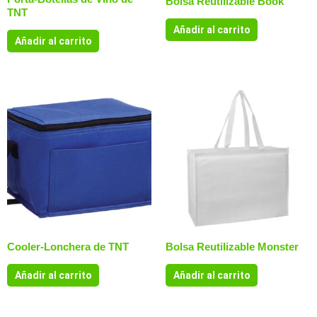
Bolsa Reutilizable Book
TNT
Añadir al carrito
Añadir al carrito
Cooler-Lonchera de TNT
Bolsa Reutilizable Monster
Añadir al carrito
Añadir al carrito