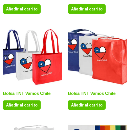
Añadir al carrito
Añadir al carrito
Bolsa TNT Vamos Chile
Bolsa TNT Vamos Chile
Añadir al carrito
Añadir al carrito