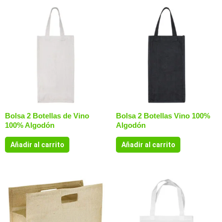
Bolsa 2 Botellas de Vino
Bolsa 2 Botellas Vino 100%
100% Algodón
Algodón
Añadir al carrito
Añadir al carrito