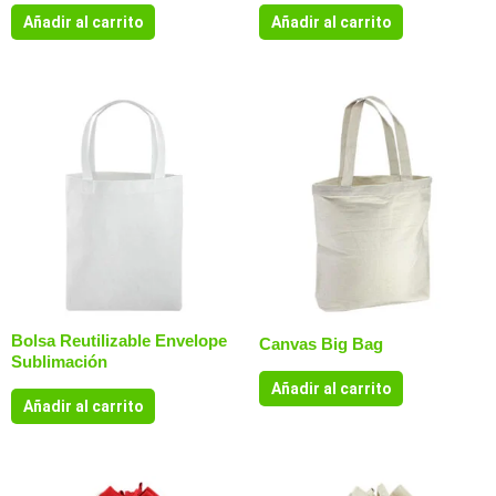
Añadir al carrito
Añadir al carrito
Bolsa Reutilizable Envelope
Canvas Big Bag
Sublimación
Añadir al carrito
Añadir al carrito