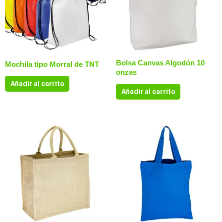
Bolsa Canvas Algodón 10
Mochila tipo Morral de TNT
onzas
Añadir al carrito
Añadir al carrito