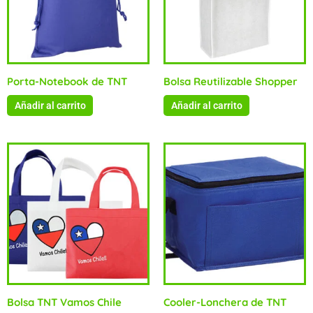
Porta-Notebook de TNT
Bolsa Reutilizable Shopper
Añadir al carrito
Añadir al carrito
Bolsa TNT Vamos Chile
Cooler-Lonchera de TNT