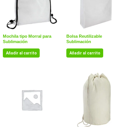
Mochila tipo Morral para
Bolsa Reutilizable
Sublimación
Sublimación
Añadir al carrito
Añadir al carrito