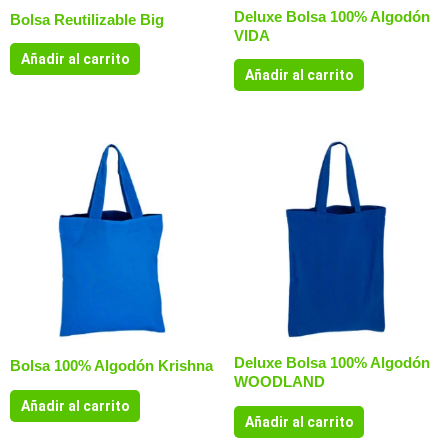
Deluxe Bolsa 100% Algodón
Bolsa Reutilizable Big
VIDA
Añadir al carrito
Añadir al carrito
Deluxe Bolsa 100% Algodón
Bolsa 100% Algodón Krishna
WOODLAND
Añadir al carrito
Añadir al carrito