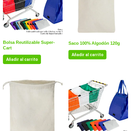
Bolsa Reutilizable Super-
Saco 100% Algodón 120g
Cart
Añadir al carrito
Añadir al carrito