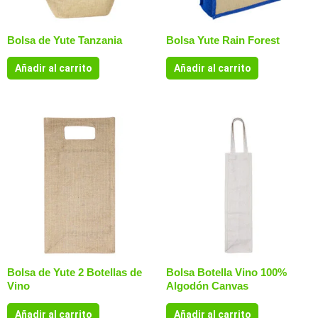
Bolsa de Yute Tanzania
Bolsa Yute Rain Forest
Añadir al carrito
Añadir al carrito
Bolsa de Yute 2 Botellas de
Bolsa Botella Vino 100%
Vino
Algodón Canvas
Añadir al carrito
Añadir al carrito