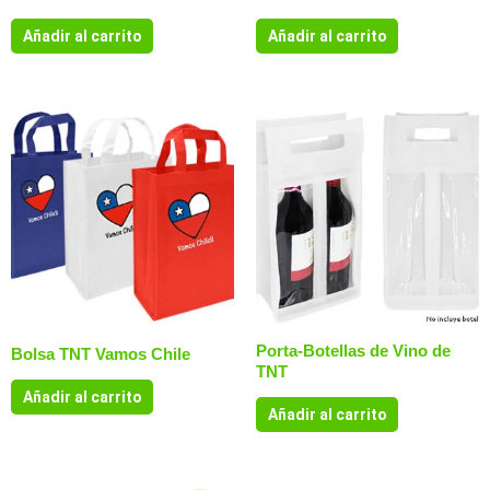
Añadir al carrito
Añadir al carrito
Porta-Botellas de Vino de
Bolsa TNT Vamos Chile
TNT
Añadir al carrito
Añadir al carrito