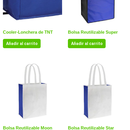
Cooler-Lonchera de TNT
Bolsa Reutilizable Super
Añadir al carrito
Añadir al carrito
Bolsa Reutilizable Moon
Bolsa Reutilizable Star