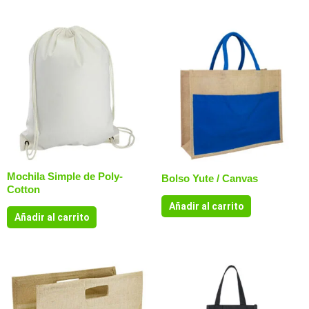
Mochila Simple de Poly-
Bolso Yute / Canvas
Cotton
Añadir al carrito
Añadir al carrito