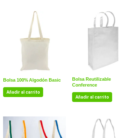
Bolsa Reutilizable
Bolsa 100% Algodón Basic
Conference
Añadir al carrito
Añadir al carrito