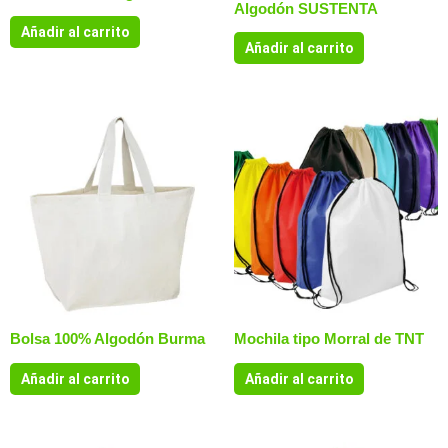
Algodón SUSTENTA
Añadir al carrito
Añadir al carrito
Bolsa 100% Algodón Burma
Mochila tipo Morral de TNT
Añadir al carrito
Añadir al carrito