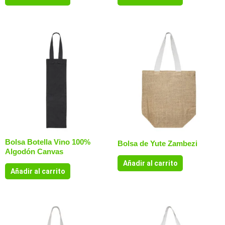
Bolsa Botella Vino 100%
Bolsa de Yute Zambezi
Algodón Canvas
Añadir al carrito
Añadir al carrito