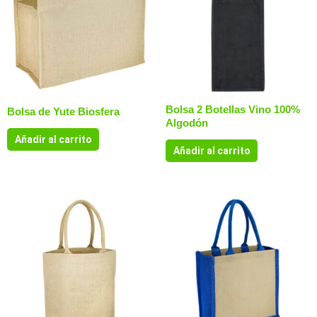
Bolsa 2 Botellas Vino 100%
Bolsa de Yute Biosfera
Algodón
Añadir al carrito
Añadir al carrito