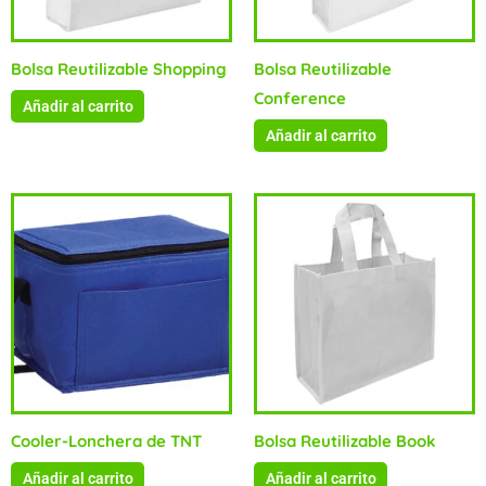
Bolsa Reutilizable Shopping
Bolsa Reutilizable
Conference
Añadir al carrito
Añadir al carrito
Cooler-Lonchera de TNT
Bolsa Reutilizable Book
Añadir al carrito
Añadir al carrito