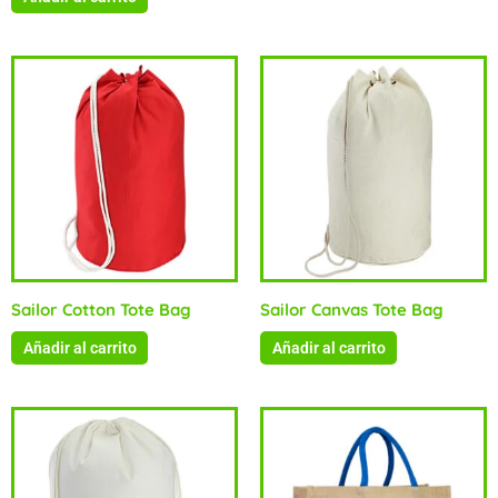
Sailor Cotton Tote Bag
Sailor Canvas Tote Bag
Añadir al carrito
Añadir al carrito