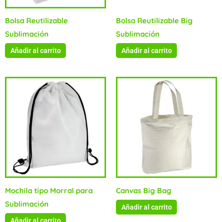
Bolsa Reutilizable
Bolsa Reutilizable Big
Sublimación
Sublimación
Añadir al carrito
Añadir al carrito
Mochila tipo Morral para
Canvas Big Bag
Sublimación
Añadir al carrito
Añadir al carrito