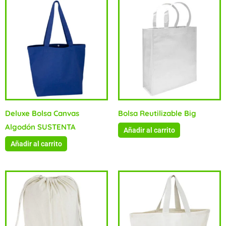
Deluxe Bolsa Canvas
Bolsa Reutilizable Big
Algodón SUSTENTA
Añadir al carrito
Añadir al carrito