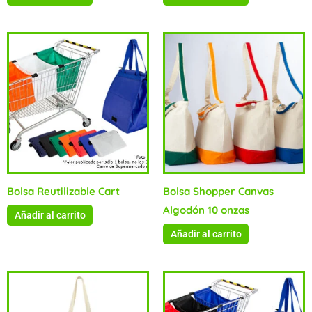
Bolsa Reutilizable Cart
Bolsa Shopper Canvas
Algodón 10 onzas
Añadir al carrito
Añadir al carrito