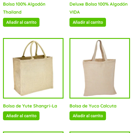
Bolsa 100% Algodón
Deluxe Bolsa 100% Algodón
Thailand
VIDA
Añadir al carrito
Añadir al carrito
Bolsa de Yute Shangri-La
Bolsa de Yuco Calcuta
Añadir al carrito
Añadir al carrito