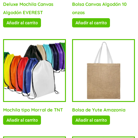
Deluxe Mochila Canvas
Bolsa Canvas Algodón 10
Algodón EVEREST
onzas
Añadir al carrito
Añadir al carrito
Mochila tipo Morral de TNT
Bolsa de Yute Amazonia
Añadir al carrito
Añadir al carrito