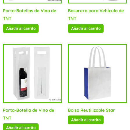
Porta-Botellas de Vino de
Basurero para Vehículo de
TNT
TNT
Añadir al carrito
Añadir al carrito
Porta-Botella de Vino de
Bolsa Reutilizable Star
TNT
Añadir al carrito
Añadir al carrito