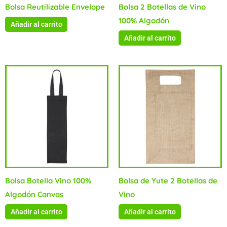
Bolsa Reutilizable Envelope
Bolsa 2 Botellas de Vino
100% Algodón
Añadir al carrito
Añadir al carrito
Bolsa Botella Vino 100%
Bolsa de Yute 2 Botellas de
Algodón Canvas
Vino
Añadir al carrito
Añadir al carrito