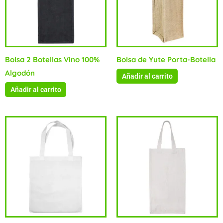
Bolsa 2 Botellas Vino 100%
Bolsa de Yute Porta-Botella
Algodón
Añadir al carrito
Añadir al carrito