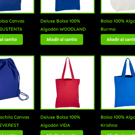
olsa Canvas
Deluxe Bolsa 100%
Bolsa 100% Alg
 SUSTENTA
Algodón WOODLAND
Burma
al carrito
Añadir al carrito
Añadir al carri
ochila Canvas
Deluxe Bolsa 100%
Bolsa 100% Alg
 EVEREST
Algodón VIDA
Krishna