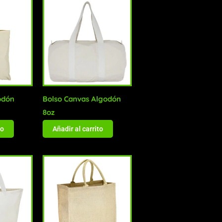
odón
Bolso Canvas Algodón
8oz
to
Añadir al carrito