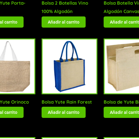
 Yute Porta-
Bolsa 2 Botellas Vino
Bolsa Botella V
100% Algodón
Algodón Canva
al carrito
Añadir al carrito
Añadir al carri
 Yute Orinoco
Bolsa Yute Rain Forest
Bolsa de Yute B
al carrito
Añadir al carrito
Añadir al carri