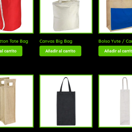
otton Tote Bag
Canvas Big Bag
Bolso Yute / Ca
al carrito
Añadir al carrito
Añadir al carri