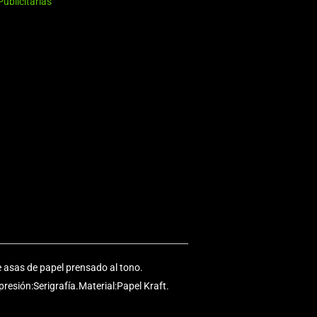
ublicitarias
e asas de papel prensado al tono.
esión:Serigrafía.Material:Papel Kraft.