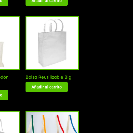
to
Añadir al carrito
odón
Bolsa Reutilizable Big
Añadir al carrito
to