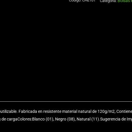
Código:
CHE101
Bolsas P
de
Categoría:
TNT
cantidad
eutilizable. Fabricada en resistente material natural de 120g/m2, Contien
e cargaColores:Blanco (01), Negro (08), Natural (11).Sugerencia de Impr