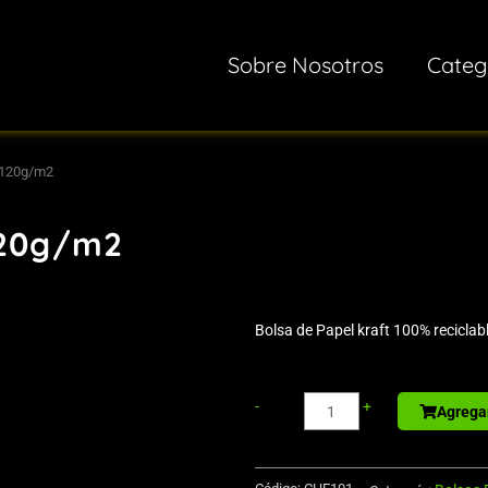
Sobre Nosotros
Categ
 120g/m2
120g/m2
Bolsa de Papel kraft 100% reciclable
Basurero
-
+
Agregar
para
Vehículo