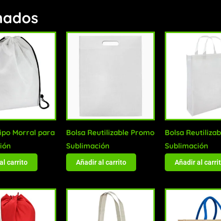
nados
tipo Morral para
Bolsa Reutilizable Promo
Bolsa Reutilizab
ión
Sublimación
Sublimación
al carrito
Añadir al carrito
Añadir al carri