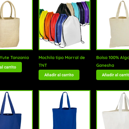
 Yute Tanzania
Mochila tipo Morral de
Bolsa 100% Alg
TNT
Ganesha
al carrito
Añadir al carrito
Añadir al carri