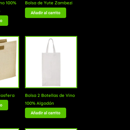
ino 100%
Bolsa de Yute Zambezi
s
Añadir al carrito
to
iosfera
Bolsa 2 Botellas de Vino
100% Algodón
to
Añadir al carrito