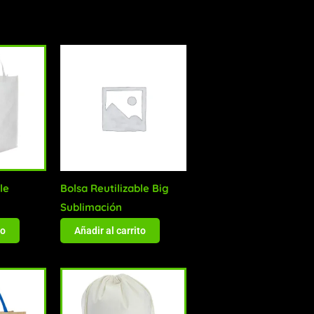
le
Bolsa Reutilizable Big
Sublimación
to
Añadir al carrito