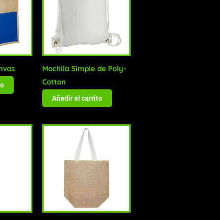
nvas
Mochila Simple de Poly-
Cotton
to
Añadir al carrito