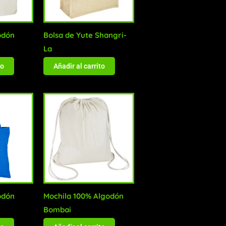
odón
Bolsa de Yute Shangri-
La
to
Añadir al carrito
odón
Mochila 100% Algodón
Bombai