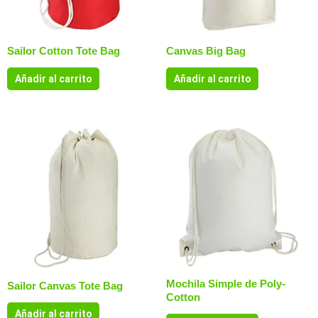
Sailor Cotton Tote Bag
Canvas Big Bag
Añadir al carrito
Añadir al carrito
Mochila Simple de Poly-
Sailor Canvas Tote Bag
Cotton
Añadir al carrito