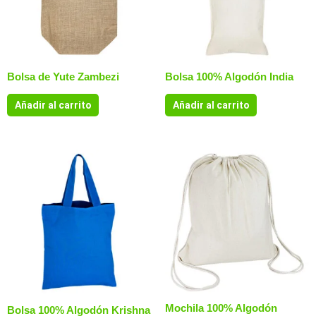
Bolsa de Yute Zambezi
Bolsa 100% Algodón India
Añadir al carrito
Añadir al carrito
Mochila 100% Algodón
Bolsa 100% Algodón Krishna