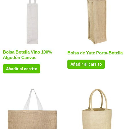
Bolsa Botella Vino 100%
Bolsa de Yute Porta-Botella
Algodón Canvas
Añadir al carrito
Añadir al carrito