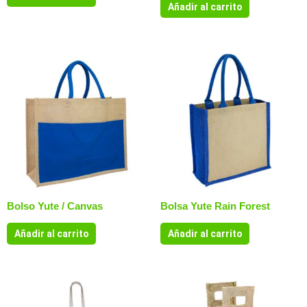
Añadir al carrito
Bolso Yute / Canvas
Bolsa Yute Rain Forest
Añadir al carrito
Añadir al carrito