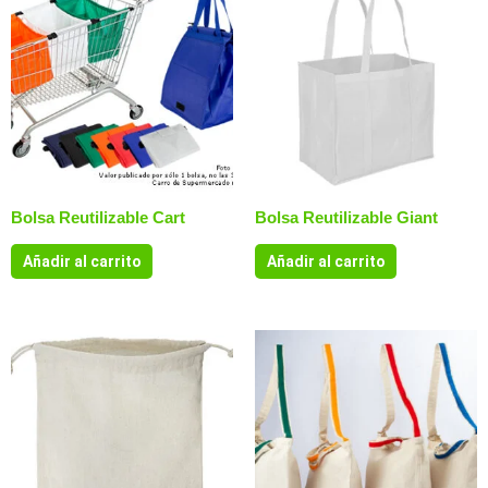
Bolsa Reutilizable Cart
Bolsa Reutilizable Giant
Añadir al carrito
Añadir al carrito