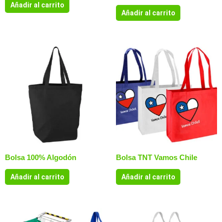
Añadir al carrito
Añadir al carrito
Bolsa 100% Algodón
Bolsa TNT Vamos Chile
Añadir al carrito
Añadir al carrito