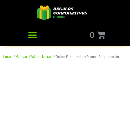
Ir
al
contenido
Cart
0
Inicio
Bolsas Publicitarias
/
/ Bolsa Reutilizable Promo Sublimación
Bolsa Reutilizable Promo
Sublimación