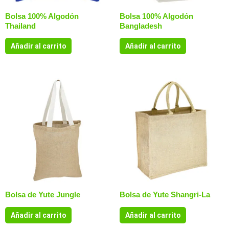
Bolsa 100% Algodón
Bolsa 100% Algodón
Thailand
Bangladesh
Añadir al carrito
Añadir al carrito
Bolsa de Yute Jungle
Bolsa de Yute Shangri-La
Añadir al carrito
Añadir al carrito