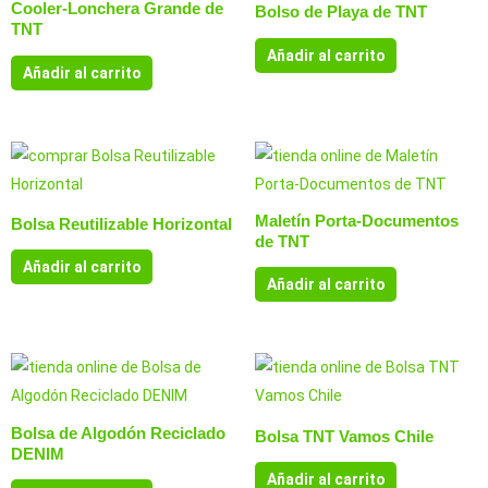
Cooler-Lonchera Grande de
Bolso de Playa de TNT
TNT
Añadir al carrito
Añadir al carrito
Maletín Porta-Documentos
Bolsa Reutilizable Horizontal
de TNT
Añadir al carrito
Añadir al carrito
Bolsa de Algodón Reciclado
Bolsa TNT Vamos Chile
DENIM
Añadir al carrito