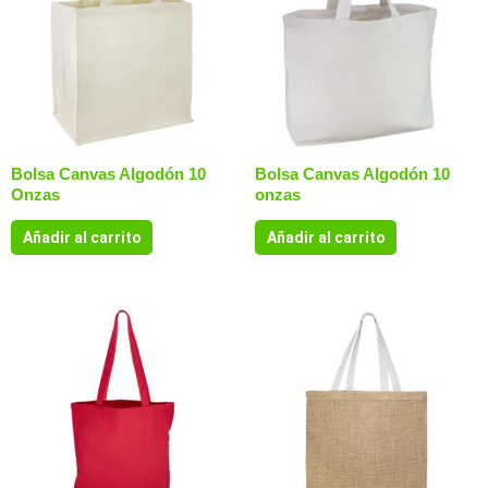
Bolsa Canvas Algodón 10
Bolsa Canvas Algodón 10
Onzas
onzas
Añadir al carrito
Añadir al carrito