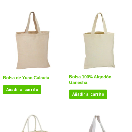
Bolsa 100% Algodón
Bolsa de Yuco Calcuta
Ganesha
Añadir al carrito
Añadir al carrito