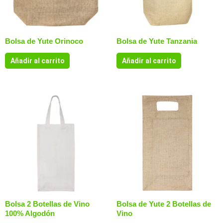
Bolsa de Yute Orinoco
Bolsa de Yute Tanzania
Añadir al carrito
Añadir al carrito
Bolsa 2 Botellas de Vino
Bolsa de Yute 2 Botellas de
100% Algodón
Vino