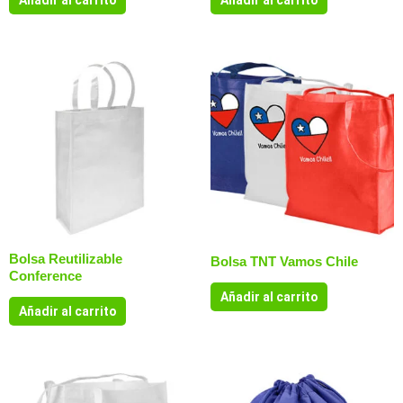
Bolsa Reutilizable
Bolsa TNT Vamos Chile
Conference
Añadir al carrito
Añadir al carrito