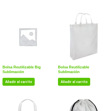
Productos relacionados
Bolsa Reutilizable Big
Bolsa Reutilizable
Sublimación
Sublimación
Añadir al carrito
Añadir al carrito