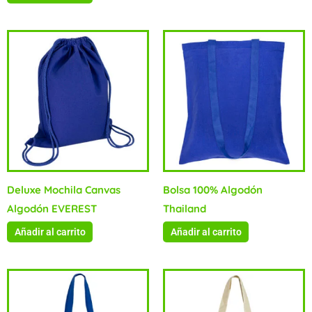
Deluxe Mochila Canvas
Bolsa 100% Algodón
Algodón EVEREST
Thailand
Añadir al carrito
Añadir al carrito