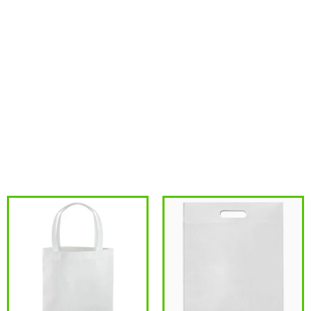
tener olor, se debe al líquido anti hongos. En ese caso, hay que
ventilarlas o aplicar calor si las va a imprimir en pulpo
automático para serigrafía.
Tamaño:60 x 40 x 19 cm aprox / Manillas de 50 x 4 cm aprox
c/u.Colores:Natural (11).Sugerencia de Impresión:Serigrafía,
Impresión Digital Textil.Material:100% Algodón natural de 150
g/m2,
Productos relacionados