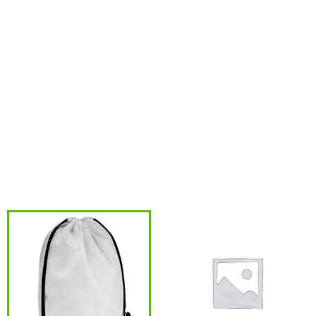
pérdida de material. Ocasionalmente, al abrir una caja, podrían
tener olor, se debe al líquido anti hongos. En ese caso, hay que
ventilarlas o aplicar calor si las va a imprimir en pulpo
automático para serigrafía.
Tamaño:25 x 30 cm aprox / Manillas de 35 x 2,5 cm aprox
c/u.Colores:Azul (02), Rojo (03), Naranjo (04), Negro
(08).Sugerencia de Impresión:Serigrafía.Material:100%
Algodón teñido de 150 g/m2,
Productos relacionados